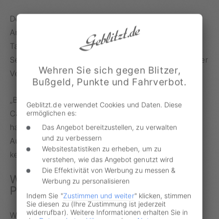
Der Kreis Herford ist für die Aufstellung des Blitzer-
Anhängers verantwortlich. Das Gerät sollte für drei
Tage im Februar an der Kreuzung stehen.
Selbstverständlich dürfen Radaranlagen die Sicht der
Wehren Sie sich gegen Blitzer,
Verkehrsteilnehmer nicht beeinträchtigen.
Bußgeld, Punkte und Fahrverbot.
„Bisher wurde an dieser Stelle mit unserem VW-
Geblitzt.de verwendet Cookies und Daten. Diese
Caddy geblitzt, was zu keinerlei Problemen geführt
ermöglichen es:
hat“, so Stadtsprecherin Annalena Klein. Die
Das Angebot bereitzustellen, zu verwalten
und zu verbessern
Aufstellung des Anhängers habe aber bisher zu
Websitestatistiken zu erheben, um zu
keinem Unfall geführt.
verstehen, wie das Angebot genutzt wird
Die Effektivität von Werbung zu messen &
Welche Regeln gelten für die
Werbung zu personalisieren
Platzierung?
Indem Sie "
Zustimmen und weiter
" klicken, stimmen
Sie diesen zu (Ihre Zustimmung ist jederzeit
widerrufbar). Weitere Informationen erhalten Sie in
Wie Radarfallen positioniert werden dürfen,