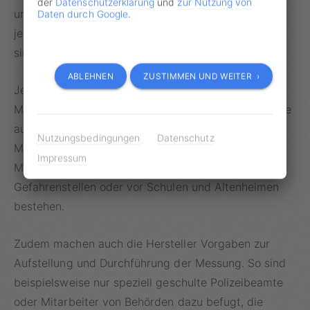
der
Datenschutzerklärung
und
zur Nutzung von
unterliegt klaren Richtlinien, die allerdings in den
Daten durch Google
.
jeweiligen Bundesländern unterschiedlich geregelt
sind.
ABLEHNEN
ZUSTIMMEN UND WEITER ›
Jedes Land ist dafür verantwortlich, wer die
Messungen durchführen darf und wo die Messgeräte
aufgestellt werden sollen. In vielen Richtlinien sind
Nutzungsbedingungen
Datenschutz
Mindestabstände zwischen Verkehrszeichen und
Impressum
Messanlagen vorgeschrieben, wobei Ausnahmen an
Gefahrenstellen oder vor Schulen und Altenheimen
bestehen.
Zudem machen auch die Hersteller Vorgaben zur
Aufstellung und Durchführung der Messung. So sind
beispielsweise nur speziell geschulte Polizeibeamte
oder Mitarbeiter von Behörden dazu befugt, die