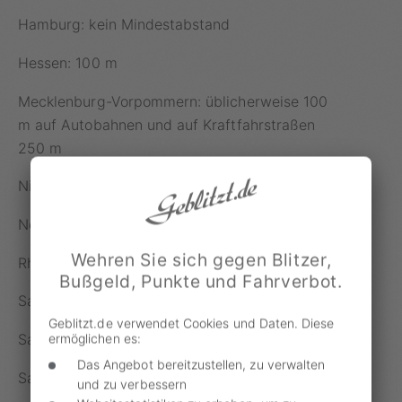
Hamburg: kein Mindestabstand
Hessen: 100 m
Mecklenburg-Vorpommern: üblicherweise 100
m auf Autobahnen und auf Kraftfahrstraßen
250 m
Niedersachsen: 150 m
Nordrhein-Westfalen: kein Mindestabstand
Wehren Sie sich gegen Blitzer,
Rheinland-Pfalz: 100 m
Bußgeld, Punkte und Fahrverbot.
Saarland: kein Mindestabstand
Geblitzt.de verwendet Cookies und Daten. Diese
Sachsen: 150 m
ermöglichen es:
Das Angebot bereitzustellen, zu verwalten
Sachsen-Anhalt: 100 m
und zu verbessern