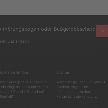
Anhörungsbogen oder Bußgeldbescheid
MEI
hnell und einfach!
eblitzt.de hilft bei
Über uns
Geschwindigkeit oder Abstand
Woran wir glauben und was wir
nicht eingehalten? Mobiltelefon
machen. Allgemeine
benutzt? Rotlicht übersehen?
Informationen zu den
Überholt?
Partnerkanzleien und uns.