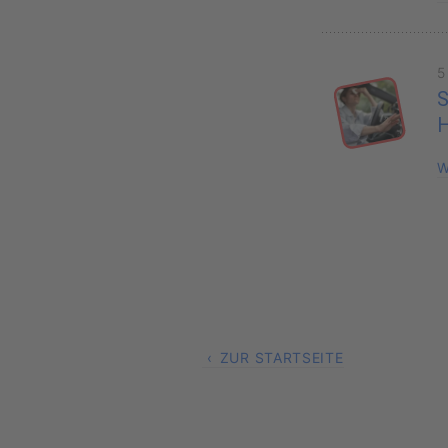
5
S
H
W
ZUR STARTSEITE