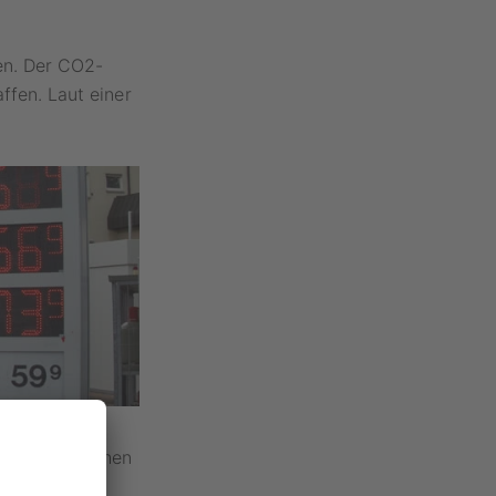
en. Der CO2-
ffen. Laut einer
 (vzbv) reichen
us, um