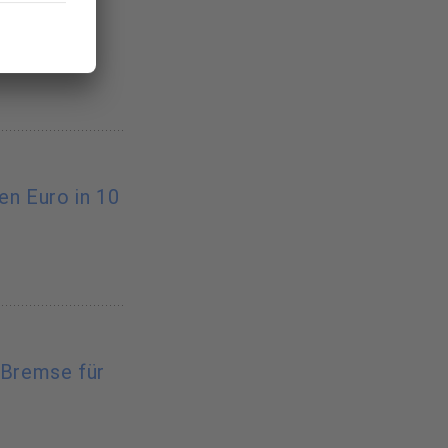
 E-Mail-
nen Euro in 10
-Bremse für