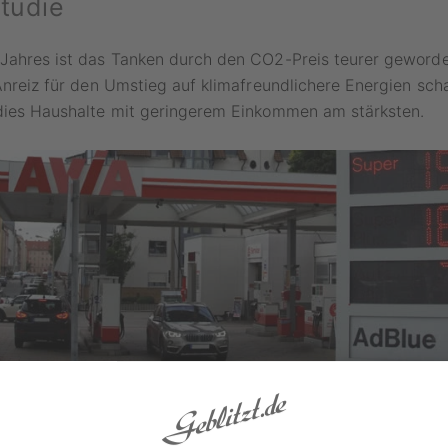
Studie
 Jahres ist das Tanken durch den CO2-Preis teurer geword
 Anreiz für den Umstieg auf klimafreundlichere Energien scha
 dies Haushalte mit geringerem Einkommen am stärksten.
chten im Auftrag des Verbraucherzentrale Bundesverbands
Maßnahmen zum Ausgleich von höheren Spritpreisen nicht a