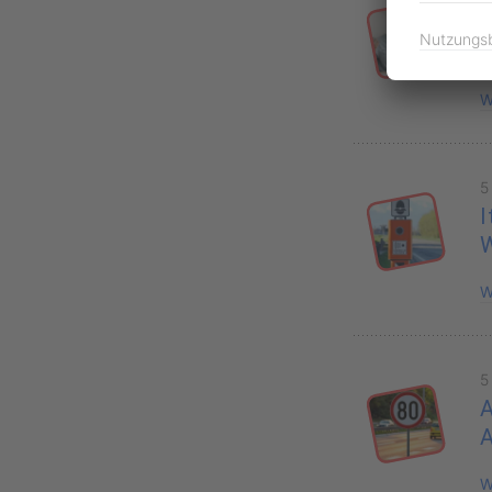
V
Nutzungs
B
W
5
I
W
5
A
W