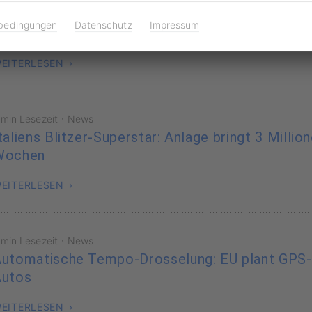
erkehrssünder im Visier von Betrügern: Falsche
bedingungen
Datenschutz
Impressum
ußgeldbescheide im Umlauf
EITERLESEN
·
 min Lesezeit
News
taliens Blitzer-Superstar: Anlage bringt 3 Millio
Wochen
EITERLESEN
·
 min Lesezeit
News
utomatische Tempo-Drosselung: EU plant GPS
Autos
EITERLESEN