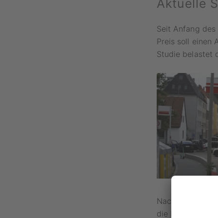
Aktuelle 
Seit Anfang des
Preis soll einen
Studie belastet
Nach einem Guta
die bisherigen 