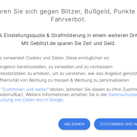
mehr zu entlasten als Besserverdiener. Die Gruppe der
ren Sie sich gegen Blitzer, Bußgeld, Punkte
ksten würde demnach 30 Prozent der CO2-Mehrkosten wie
Fahrverbot.
Die Geringverdiener würden hingegen nur 10 bis 17 Prozent
 Der Grund sieht die Studie in der Pendlerpauschale. Men
% Einstellungsquote & Strafmilderung in einem weiteren Drit
en würde aufgrund des höheren Grenzsteuersatzes profiti
Mit Geblitzt.de sparen Sie Zeit und Geld.
d Klaus Müller fort die Politik auf darauf zu reagieren. Vor
de verwendet Cookies und Daten. Diese ermöglichen es:
ntlichen Personennahverkehrs sowie ein einkommensunabh
Angebot bereitzustellen, zu verwalten und zu verbessern
itestatistiken zu erheben, um zu verstehen, wie das Angebot genutz
Effektivität von Werbung zu messen & Werbung zu personalisieren
,
zdf.de
,
Studie im Auftrag des vzbv
 "
Zustimmen und weiter
" klicken, stimmen Sie diesen zu (Ihre Zusti
widerrufbar). Weitere Informationen erhalten Sie in der
Datenschutze
utzung von Daten durch Google
.
ews!
ABLEHNEN
ZUSTIMMEN UND W
·
 min Lesezeit
News