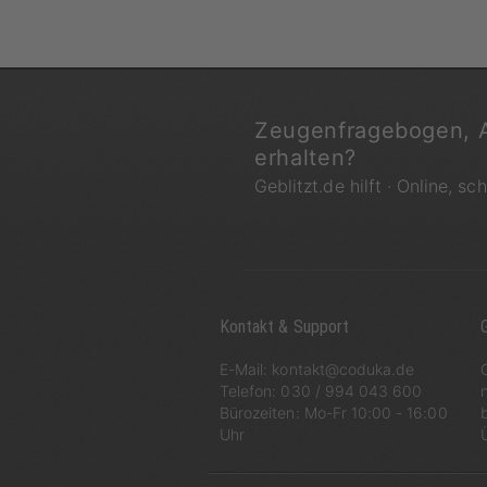
Zeugenfragebogen, 
erhalten?
Geblitzt.de hilft · Online, sc
Kontakt & Support
G
E-Mail:
kontakt@coduka.de
Telefon:
030 / 994 043 600
Bürozeiten: Mo-Fr 10:00 - 16:00
Uhr