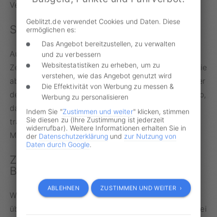
Vergleich zum motorisierten Verkehrsteilnehmer.
Geblitzt.de verwendet Cookies und Daten. Diese
Sonderfall Fahrradfahrer
ermöglichen es:
Das Angebot bereitzustellen, zu verwalten
Auch Radfahrende dürfen das Vorrecht eines
und zu verbessern
Websitestatistiken zu erheben, um zu
Zebrastreifens in Anspruch nehmen. Dafür müssen sie
verstehen, wie das Angebot genutzt wird
aber rechtzeitig absteigen und ihr Bike schieben. Wer
Die Effektivität von Werbung zu messen &
dennoch in die Pedale tritt und dabei mit einem Auto,
Werbung zu personalisieren
das nicht mehr rechtzeitig bremsen kann, kollidiert,
Indem Sie "
Zustimmen und weiter
" klicken, stimmen
Sie diesen zu (Ihre Zustimmung ist jederzeit
trägt an den möglichen Folgen mindestens eine
widerrufbar). Weitere Informationen erhalten Sie in
Mitschuld.
der
Datenschutzerklärung
und
zur Nutzung von
Daten durch Google
.
Zebrastreifen-Verstöße mit
Bußgeldfolgen
ABLEHNEN
ZUSTIMMEN UND WEITER ›
Wenn ein Autofahrer sich weigert, den Fußgänger
über den Zebrastreifen passieren zu lassen und dabei