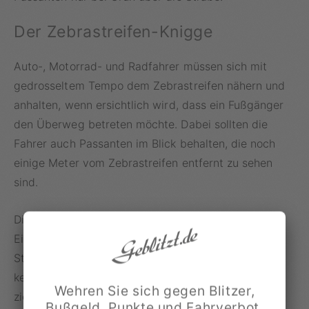
Der Zebrastreifen-Knigge
Auto-, Motorrad- und Radfahrer müssen sich mit
gedrosseltem Tempo dem Zebrastreifen nähern und
anhalten, wenn ersichtlich wird, dass ein Fußgänger
den Überweg betreten möchte. Dabei sollten die
Fahrer auch Passanten im Blick behalten, die noch
einige Meter vom Zebrastreifen entfernt zu sehen
sind.
Die Zebrasteifen-Regeln sind aber keine
Einbahnstraße: Auch Fußgänger müssen den
Straßenverkehr wachsam beobachten, um sich
keinem Risiko auszusetzen. Im Falle eines Unfalls
Wehren Sie sich gegen Blitzer,
ziehen sie schließlich immer den Kürzeren im
Bußgeld, Punkte und Fahrverbot.