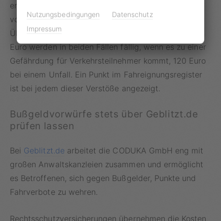
erwischt wird, muss er mit einem
Bußgeld
in Höhe
Nutzungsbedingungen
Datenschutz
von 80 Euro rechnen. Gleiches gilt bei
Impressum
Überholmanövern an einem Fußgängerüberweg. 100
Euro werden in beiden Fällen fällig, wenn es zu einer
Gefährdung für Verkehrsteilnehmer kommt, 120 Euro
bei einem Unfall. Ein Punkt im Fahreignungsregister
ist bei jedem dieser Verstöße angezeigt.
Bußgeldvorwürfe stets über Geblitzt.de
prüfen lassen
Bei
Geblitzt.de
arbeitet die CODUKA GmbH eng mit
großen Anwaltskanzleien zusammen und ermöglicht
es Betroffenen, sich gegen Bußgelder, Punkte und
Fahrverbote zu wehren.
Rechtsschutzversicherungen übernehmen die Kosten