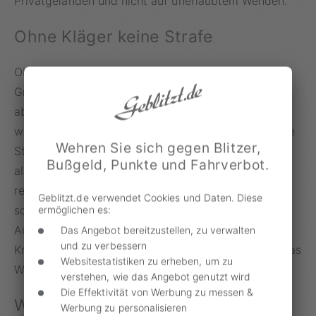
Privatgeländen und nicht auf unerlaubtem Wenden.
Ohne Kläger keine Strafe
Ob ein rechtswidriges Befahren eines privaten
Grundstücks auch verfolgt wird, kann davon
abhängen, ob diese Tat von den Besitzern gemeldet
wird. Unter Umständen gilt: Wo kein Kläger, da keine
Wehren Sie sich gegen Blitzer,
Strafe. Einige Inhaber zeigen sich verständnisvoller
Bußgeld, Punkte und Fahrverbot.
als andere und melden ein vermeintlich
rechtswidriges Wenden nicht bei der Polizei. Darauf
Geblitzt.de verwendet Cookies und Daten. Diese
ermöglichen es:
sollte man sich aber nicht verlassen. Vielmehr sind
Autofahrer gut beraten, wenn möglich, lieber einen
Das Angebot bereitzustellen, zu verwalten
und zu verbessern
Kreisverkehr oder einen öffentlichen Parkplatz für das
Websitestatistiken zu erheben, um zu
Wendemanöver zu benutzen.
verstehen, wie das Angebot genutzt wird
Die Effektivität von Werbung zu messen &
Wenden verboten: Welche Strafen
Werbung zu personalisieren