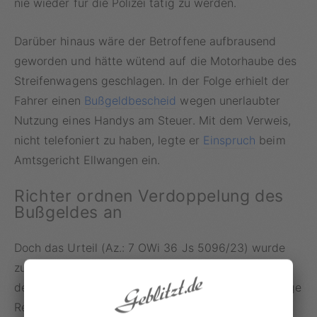
nie wieder für die Polizei tätig zu werden.
Darüber hinaus wäre der Betroffene aufbrausend
geworden und hätte wütend auf die Motorhaube des
Streifenwagens geschlagen. In der Folge erhielt der
Fahrer einen
Bußgeldbescheid
wegen unerlaubter
Nutzung eines Handys am Steuer. Mit dem Verweis,
nicht telefoniert zu haben, legte er
Einspruch
beim
Amtsgericht Ellwangen ein.
Richter ordnen Verdoppelung des
Bußgeldes an
Doch das Urteil (Az.: 7 OWi 36 Js 5096/23) wurde
zum Bumerang für den Kläger. Demzufolge musste
der Mann nicht nur die für einen Handyverstoß fällige
Regelbuße von 100 Euro samt Punkt in Flensburg