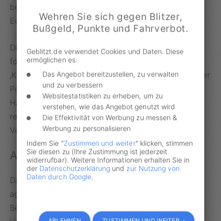
bezahlen. Stattdessen wurde das
Bußgeld
auf 200
Wehren Sie sich gegen Blitzer,
Euro erhöht.
Bußgeld, Punkte und Fahrverbot.
Diese Entscheidung begründete das
Gericht
wie
Geblitzt.de verwendet Cookies und Daten. Diese
ermöglichen es:
folgt: „Das Abtun eines Handyverstoßes als
Das Angebot bereitzustellen, zu verwalten
‚Kleinigkeit‘, eine ausgesprochene Drohung gegenüber
und zu verbessern
Polizeibeamten sowie das Schlagen mit der flachen
Websitestatistiken zu erheben, um zu
Hand auf die Motorhaube des Streifenwagens
verstehen, wie das Angebot genutzt wird
rechtfertigen bei der Bußgeldbemessung die
Die Effektivität von Werbung zu messen &
Werbung zu personalisieren
Verdoppelung des Regelsatzes.“
Indem Sie "
Zustimmen und weiter
" klicken, stimmen
Sie diesen zu (Ihre Zustimmung ist jederzeit
Auch vor Gericht ein Störenfried
widerrufbar). Weitere Informationen erhalten Sie in
der
Datenschutzerklärung
und
zur Nutzung von
Daten durch Google
.
Das von den Polizeibeamten dokumentierte
aggressive und respektlose Nachtatverhaltenen des
Betroffenen zeigte sich auch während der
ABLEHNEN
ZUSTIMMEN UND WEITER ›