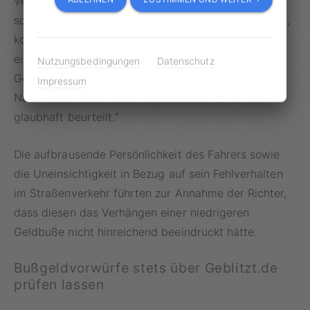
Verhandlung: „Vom Jähzorn des Betroffenen, der
sofort laut wird, wenn ihm ein Satz nicht genehm ist,
konnte sich das Gericht in der Hauptverhandlung
einen eigenen Eindruck verschaffen, sodass das
Nutzungsbedingungen
Datenschutz
Gericht auch die Aussagen der Zeugen zum
Impressum
Nachtatverhalten des Betroffenen als überaus
glaubhaft beurteilt.“
Die aufbrausende Persönlichkeit des Fahrers sowie
die Uneinsichtigkeit in Bezug auf sein Fehlverhalten
im Straßenverkehr führten zur Annahme der Richter,
dass diesen das Verhängen einer niedrigeren
Geldbuße nicht hinreichend beeindruckt hätte.
Bußgeldvorwürfe stets über Geblitzt.de
prüfen lassen