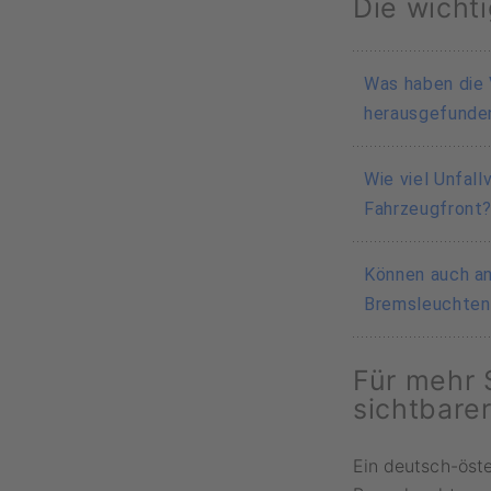
Die wicht
Was haben die 
herausgefunde
Das Forschun
Wie viel Unfall
Simulationen
Fahrzeugfront
die Sichtbar
schnellere Re
Laut der Stu
Können auch an
Kreuzungen d
Bremsleuchten 
in bis zu ein
das Verletzun
Ja, die Fors
Für mehr 
und Motorrä
sichtbare
Verkehrsteil
insgesamt zu
Ein deutsch-öste