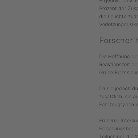
Ergebnis, dass e
Prozent der Zusa
die Leuchte zud
Verletzungsrisik
Forscher 
Die Hoffnung der
Reaktionszeit de
Grüne Bremsleuch
Da sie jedoch d
zusätzlich, sie 
Fahrzeugtypen w
Frühere Untersu
Forschungsberich
Teilnehmer die V