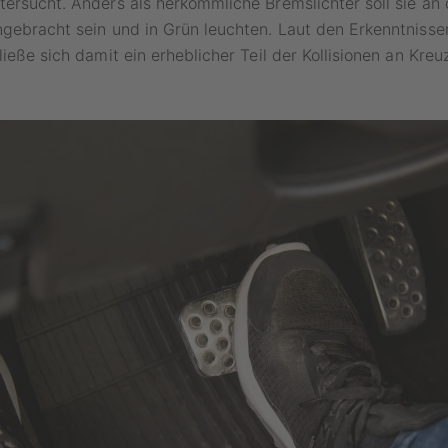
ersucht. Anders als herkömmliche Bremslichter soll sie an 
gebracht sein und in Grün leuchten. Laut den Erkenntnisse
ließe sich damit ein erheblicher Teil der Kollisionen an Kre