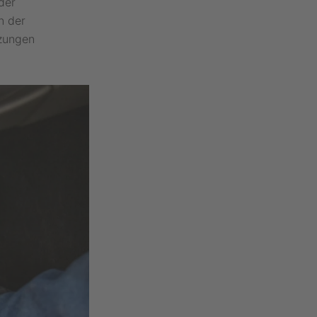
der
n der
uzungen