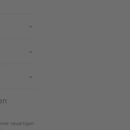
von
hrzeugfront
 eine
 an
Zudem konnte
werden, was
n wie Lkw
en
cherheit
iner neuartigen