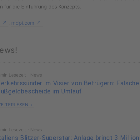
en für die Einführung des Konzepts.
,
mdpi.com
ews!
·
 min Lesezeit
News
erkehrssünder im Visier von Betrügern: Falsche
ußgeldbescheide im Umlauf
EITERLESEN
·
 min Lesezeit
News
taliens Blitzer-Superstar: Anlage bringt 3 Millio