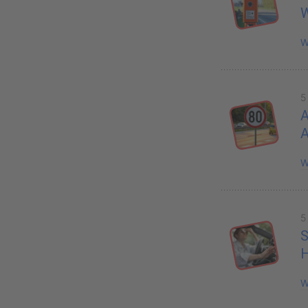
W
5
A
W
5
S
H
W