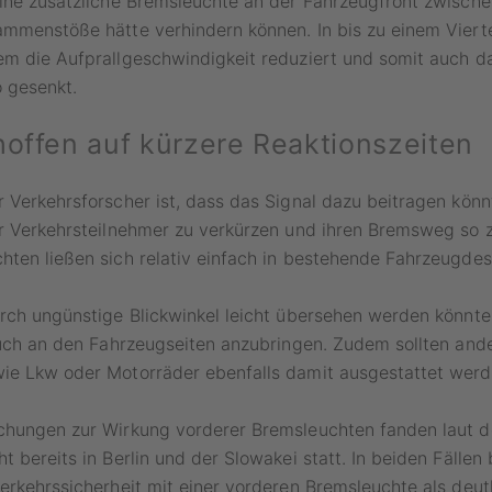
ine zusätzliche Bremsleuchte an der Fahrzeugfront zwische
mmenstöße hätte verhindern können. In bis zu einem Viertel
em die Aufprallgeschwindigkeit reduziert und somit auch d
o gesenkt.
hoffen auf kürzere Reaktionszeiten
 Verkehrsforscher ist, dass das Signal dazu beitragen könn
r Verkehrsteilnehmer zu verkürzen und ihren Bremsweg so z
ten ließen sich relativ einfach in bestehende Fahrzeugdesi
urch ungünstige Blickwinkel leicht übersehen werden könnt
auch an den Fahrzeugseiten anzubringen. Zudem sollten and
ie Lkw oder Motorräder ebenfalls damit ausgestattet werd
chungen zur Wirkung vorderer Bremsleuchten fanden laut 
t bereits in Berlin und der Slowakei statt. In beiden Fällen
erkehrssicherheit mit einer vorderen Bremsleuchte als deut