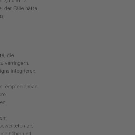
n 7,5 und 17
 der Fälle hätte
as
te, die
u verringern.
gns integrieren.
en, empfehle man
ere
en.
dem
 bewerteten die
lich höher und