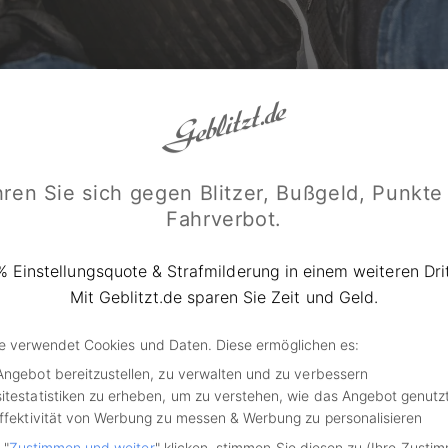
ren Sie sich gegen Blitzer, Bußgeld, Punkte
Selena3726 / shutterstock.com
Fahrverbot.
e rekonstruiert
% Einstellungsquote & Strafmilderung in einem weiteren Drit
Mit Geblitzt.de sparen Sie Zeit und Geld.
eam der TU Graz hat in Österreich gemeinsam mit dem Bonne
ehrspsychologie untersucht, wie sich ein Bremslicht an de
de verwendet Cookies und Daten. Diese ermöglichen es:
it im Straßenverkehr auswirkt.
Angebot bereitzustellen, zu verwalten und zu verbessern
itestatistiken zu erheben, um zu verstehen, wie das Angebot genutz
ungsbericht mit dem übersetzten Titel „Bewertung des Pote
Effektivität von Werbung zu messen & Werbung zu personalisieren
chts zur Verhinderung von Unfällen und zur Milderung der 
 "
Zustimmen und weiter
" klicken, stimmen Sie diesen zu (Ihre Zusti