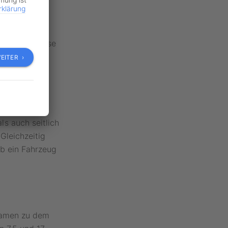
rklärung
eichend zu
beziehungsweise
EITER ›
en Forschern
s auch seitlich
Gleichzeitig
ob ein Fahrzeug
 kamen zu dem