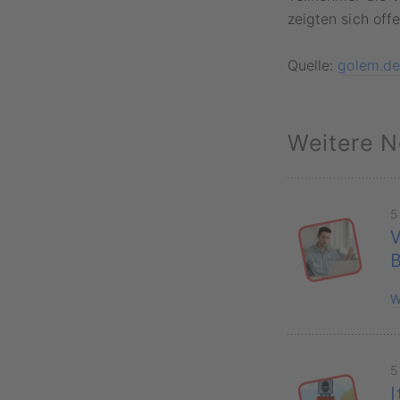
zeigten sich off
Quelle:
golem.de
Weitere N
5
V
B
W
5
I