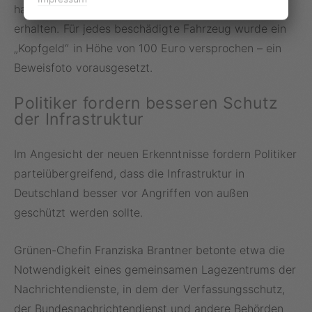
habe er genau Anweisungen zur Durchführung
erhalten. Für jedes beschädigte Fahrzeug wurde ein
„Kopfgeld“ in Höhe von 100 Euro versprochen – ein
Beweisfoto vorausgesetzt.
Politiker fordern besseren Schutz
der Infrastruktur
Im Angesicht der neuen Erkenntnisse fordern Politiker
parteiübergreifend, dass die Infrastruktur in
Deutschland besser vor Angriffen von außen
geschützt werden sollte.
Grünen-Chefin Franziska Brantner betonte etwa die
Notwendigkeit eines gemeinsamen Lagezentrums der
Nachrichtendienste, in dem der Verfassungsschutz,
der Bundesnachrichtendienst und andere Behörden