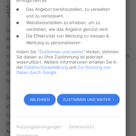
ermöglichen es:
Sicherheitsbehörden nahmen
Das Angebot bereitzustellen, zu verwalten
Tatverdächtige fest
und zu verbessern
Websitestatistiken zu erheben, um zu
verstehen, wie das Angebot genutzt wird
Dass sich der Verdacht gegen radikale Klima-
Die Effektivität von Werbung zu messen &
Aktivisten nicht erhärtet, davon gehen laut Spiegel
Werbung zu personalisieren
inzwischen auch die Sicherheitsbehörden aus. So
Indem Sie "
Zustimmen und weiter
" klicken, stimmen
sollen bei einer Polizeikontrolle im brandenburgischen
Sie diesen zu (Ihre Zustimmung ist jederzeit
widerrufbar). Weitere Informationen erhalten Sie in
Schönefeld im Dezember drei Verdächtige aus
der
Datenschutzerklärung
und
zur Nutzung von
Süddeutschland in der Nähe eines Tatorts
Daten durch Google
.
festgenommen worden sein.
Bei anschließenden Wohnungsdurchsuchungen
ABLEHNEN
ZUSTIMMEN UND WEITER ›
stellten die Ermittler Bauschaumdosen, Handys und
Laptops sicher. Einer der Beschuldigten soll bereits
gestanden haben, dass ein Russe Drahtzieher der
Nutzungsbedingungen
Datenschutz
Aktion gewesen sei. Über einen Messengerdienst
Impressum