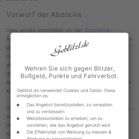
Vorwurf der Abzocke
Dass gerade unmittelbar vor der
Tempolimit
-
Änderung geblitzt wird, erscheint einigen Autofahrern
als „
Abzocke
“. In einem Leserbrief an das Portal
come-on.de, das über die umstrittene
Radarfalle
in
der nordrhein-westfälischen Stadt berichtete, wird
Wehren Sie sich gegen Blitzer,
die Verkehrsüberwachung als „Lachnummer“
Bußgeld, Punkte und Fahrverbot.
bezeichnet, die lediglich dazu diene, „die öffentlichen
Geblitzt.de verwendet Cookies und Daten. Diese
Kassen zu füllen“.
ermöglichen es:
Das Angebot bereitzustellen, zu verwalten
Die Straßenschäden seien zwar weiterhin vorhanden,
und zu verbessern
stellen laut dem Verfasser aber keine akute Gefahr
Websitestatistiken zu erheben, um zu
mehr dar. Unmittelbar über dem 50er-Limit, das
verstehen, wie das Angebot genutzt wird
Die Effektivität von Werbung zu messen &
lediglich für ein kurzes Stück gilt, warnt das Schild
Werbung zu personalisieren