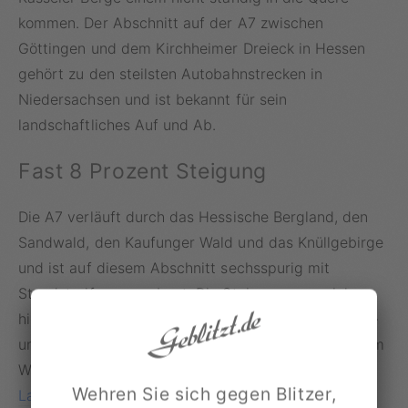
kommen. Der Abschnitt auf der A7 zwischen
Göttingen und dem Kirchheimer Dreieck in Hessen
gehört zu den steilsten Autobahnstrecken in
Niedersachsen und ist bekannt für sein
landschaftliches Auf und Ab.
Fast 8 Prozent Steigung
Die A7 verläuft durch das Hessische Bergland, den
Sandwald, den Kaufunger Wald und das Knüllgebirge
und ist auf diesem Abschnitt sechsspurig mit
Standstreifen ausgebaut. Die Steigungen erreichen
hier bis zu sieben, stellenweise sogar acht Prozent –
ungewöhnlich für deutsche Autobahnen. Vor allem im
Winter sorgt das für Probleme. Langsam fahrende
Wehren Sie sich gegen Blitzer,
Lastwagen
führen zu Staus, und die steilen Rampen