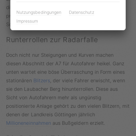
diese Streckenführung als verkehrstechnisch
Nutzungsbedingungen
Datenschutz
problematisch, insbesondere für den
Impressum
Schwerlastverkehr.
Runterrollen zur Radarfalle
Doch nicht nur Steigungen und Kurven machen
diesen Abschnitt der A7 für Autofahrer heikel. Ganz
unten wartet eine böse Überraschung in Form eines
stationären
Blitzers
, der viele Fahrer erwischt, wenn
sie den Laubacher Berg hinunterrollen. Diese aus
Sicht von Autofahrern mehr als ungünstig
positionierte Anlage gehört zu den vielen Blitzern, mit
denen der Landkreis Göttingen jährlich
Millioneneinnahmen
aus Bußgeldern erzielt.