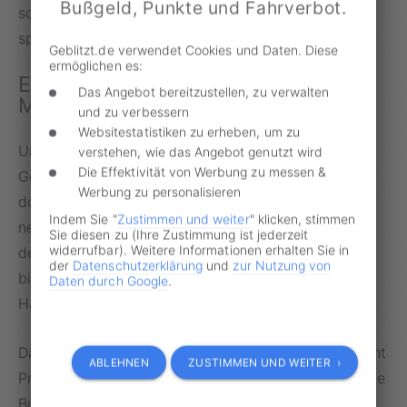
Bußgeld, Punkte und Fahrverbot.
sowie engen Kurven belasten den Verkehrsfluss
spürbar.
Geblitzt.de verwendet Cookies und Daten. Diese
ermöglichen es:
Eine technische
Das Angebot bereitzustellen, zu verwalten
Machtdemonstration
und zu verbessern
Websitestatistiken zu erheben, um zu
Ursprünglich sollte die Autobahntrasse zwischen
verstehen, wie das Angebot genutzt wird
Die Effektivität von Werbung zu messen &
Göttingen und Fulda östlich an Kassel vorbeiführen,
Werbung zu personalisieren
doch Ende 1933 wurde die Planung geändert. Die
Indem Sie "
Zustimmen und weiter
" klicken, stimmen
neue Route sollte die technische Machbarkeit
Sie diesen zu (Ihre Zustimmung ist jederzeit
widerrufbar). Weitere Informationen erhalten Sie in
demonstrieren und zugleich landschaftliche Reize
der
Datenschutzerklärung
und
zur Nutzung von
bieten, etwa spektakuläre Fernblicke von den
Daten durch Google
.
Hanglagen.
Dabei nahm man bewusst Steigungen von bis zu acht
ABLEHNEN
ZUSTIMMEN UND WEITER ›
Prozent in Kauf. Später, 1950, kritisierte der damalige
Bundesverkehrsminister Hans-Christoph Seebohm