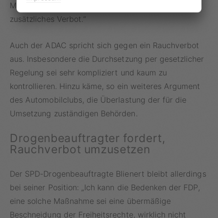
Menschenverstand aus – hier braucht es kein
zusätzliches Verbot.“
Auch der ADAC spricht sich gegen ein Rauchverbot
aus. Insbesondere die Durchsetzung per gesetzlicher
Regelung sei sehr kompliziert und kaum zu
kontrollieren. Hinzu käme, so ein weiteres Argument
des Automobilclubs, die Überlastung der für die
Umsetzung zuständigen Behörden.
Drogenbeauftragter fordert,
Rauchverbot umzusetzen
Der SPD-Drogenbeauftragte Blienert bleibt allerdings
bei seiner Position: „Ich kann die Bedenken der FDP,
eine solche Maßnahme sei eine übermäßige
Beschneidung der Freiheitsrechte, wirklich nicht