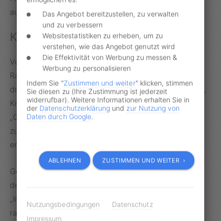
aus.
Das Angebot bereitzustellen, zu verwalten
und zu verbessern
Kritik aus dem Hause FDP
Websitestatistiken zu erheben, um zu
verstehen, wie das Angebot genutzt wird
Die Effektivität von Werbung zu messen &
Vor allem aus den Reihen der FDP wird das
Werbung zu personalisieren
Rauchverbot scharf kritisiert. Die sucht- und
Indem Sie "
Zustimmen und weiter
" klicken, stimmen
drogenpolitische Sprecherin der Bundestagsfraktion,
Sie diesen zu (Ihre Zustimmung ist jederzeit
widerrufbar). Weitere Informationen erhalten Sie in
Kristine Lütke, wirft Lauterbach sogar
der
Datenschutzerklärung
und
zur Nutzung von
Daten durch Google
.
„Gesundheitswahn“ vor. Die FDP-Politikerin weist
zudem darauf hin, dass der Gesundheitsminister
erwachsene Bürger bevormunden würde.
ABLEHNEN
ZUSTIMMEN UND WEITER ›
Gegenüber dem RND vertritt die Sprecherin eine
deutliche Meinung zum Vorschlag von Lauterbach:
„Im Auto mit Minderjährigen und Schwangeren zu
Nutzungsbedingungen
Datenschutz
rauchen, schließt schon der gesunde
Impressum