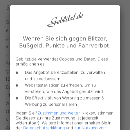
360 Euro sei ein fairer Preis
Gegen die Gebühr in der Höhe von 360 Euro für
einen Anwohnerparkplatz hat das BVerwG
Wehren Sie sich gegen Blitzer,
grundsätzlich nichts. So sind die Richter am BVerwG
Bußgeld, Punkte und Fahrverbot.
in Leipzig nicht die Einzigen, die eine Erhöhung als
angemessen erachten. T-Online berichtet: „Schon im
Geblitzt.de verwendet Cookies und Daten. Diese
April 2022 hatte die Deutsche Umwelthilfe (DUH)
ermöglichen es:
gefordert: Länder und Kommunen sollten die Kosten
Das Angebot bereitzustellen, zu verwalten
für Anwohnerparkausweise erhöhen“. DUH-
und zu verbessern
Websitestatistiken zu erheben, um zu
Bundesgeschäftsführer Jürgen Resch sagt dazu:
verstehen, wie das Angebot genutzt wird
„Jedes Jahr steigt die Zahl der in Deutschland
Die Effektivität von Werbung zu messen &
zugelassenen Autos um eine halbe Million an.
Werbung zu personalisieren
Gleichzeitig werden die zugelassenen Autos immer
Indem Sie "
Zustimmen und weiter
" klicken, stimmen
Sie diesen zu (Ihre Zustimmung ist jederzeit
länger, breiter und schwerer. Trotzdem dürfen
widerrufbar). Weitere Informationen erhalten Sie in
Anwohnerinnen und Anwohner in den meisten
der
Datenschutzerklärung
und
zur Nutzung von