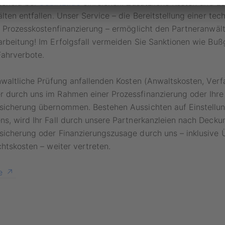
scheid bei
Geblitzt.de
einreichen. Zusätzliche Kosten und z
lten entfallen. Unser Service – die Bereitstellung einer tec
d Prozesskostenfinanzierung – ermöglicht den Partneranwält
rbeitung! Im Erfolgsfall vermeiden Sie Sanktionen wie Bußg
Fahrverbote.
nwaltliche Prüfung anfallenden Kosten (Anwaltskosten, Ver
 durch uns im Rahmen einer Prozessfinanzierung oder Ihre
sicherung übernommen. Bestehen Aussichten auf Einstellu
ns, wird Ihr Fall durch unsere Partnerkanzleien nach Deck
sicherung oder Finanzierungszusage durch uns – inklusive
chtskosten – weiter vertreten.
e