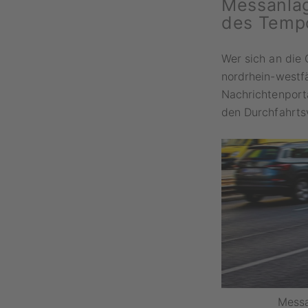
Messanlag
des Tempo
Wer sich an die 
nordrhein-westf
Nachrichtenport
den Durchfahrtsv
Messa