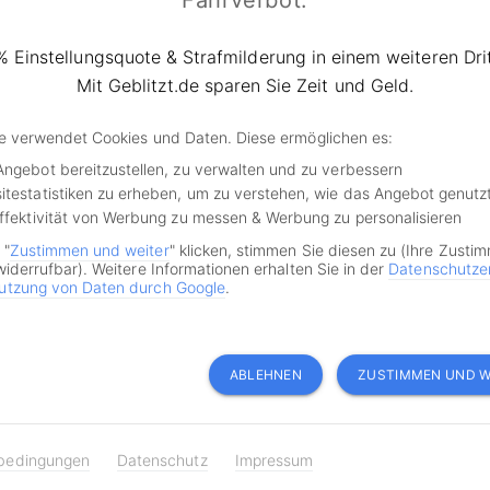
Fahrverbot.
hen geblitzt!
% Einstellungsquote & Strafmilderung in einem weiteren Drit
esem Fall eine spezielle Regelung zum
Blitzen
von nicht zu s
Mit Geblitzt.de sparen Sie Zeit und Geld.
zeugen führt, kommt es auch anderweitig immer wieder zu V
er einen Bußgeldbescheid erhalten, die sich an die Vorgab
de verwendet Cookies und Daten. Diese ermöglichen es:
ordnung gehalten haben.
Angebot bereitzustellen, zu verwalten und zu verbessern
itestatistiken zu erheben, um zu verstehen, wie das Angebot genutz
Beispiel bei Lichtschrankenmessgeräten passieren, dass Fa
Effektivität von Werbung zu messen & Werbung zu personalisieren
nicht zu viel km/h auf dem Tacho hatten. Auch ein fehlend
 "
Zustimmen und weiter
" klicken, stimmen Sie diesen zu (Ihre Zusti
 dazu geführt, dass Verkehrsteilnehmer zu Unrecht geblitzt
widerrufbar). Weitere Informationen erhalten Sie in der
Datenschutze
utzung von Daten durch Google
.
nnten, dass auf dem jeweiligen Streckenabschnitt langsame
rwürfe immer über Geblitzt.de prüf
ABLEHNEN
ZUSTIMMEN UND W
 Bußgeldvorwurf in Sachen Tempo, Rotlicht, Abstand, Parken
bedingungen
Datenschutz
Impressum
Handy am Steuer prüfen lassen? Dann können Sie Ihren A