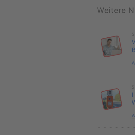
Weitere N
5
V
B
W
5
I
W