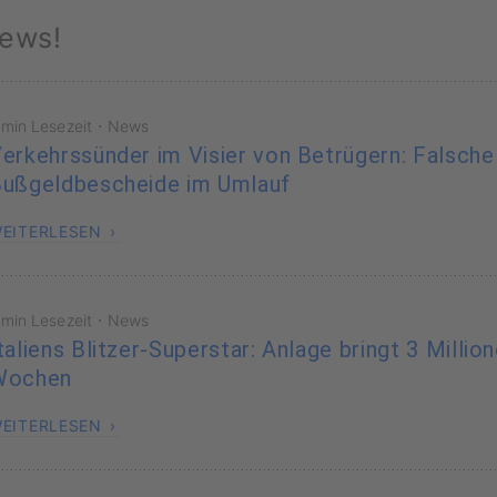
ews!
·
 min Lesezeit
News
erkehrssünder im Visier von Betrügern: Falsche
ußgeldbescheide im Umlauf
EITERLESEN
·
 min Lesezeit
News
taliens Blitzer-Superstar: Anlage bringt 3 Millio
Wochen
EITERLESEN