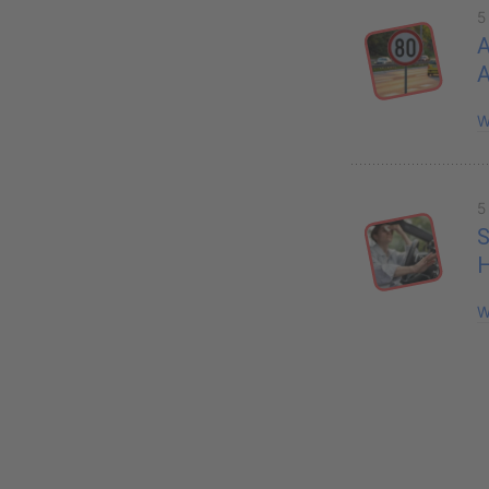
5
A
W
5
S
H
W