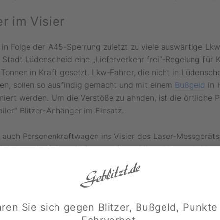
r im Visier
 in Folge der A45-Sperrung zuletzt zu viele auswärtige Lkw
 Stadt Lüdenscheid eine „Lieferverkehr frei“-Regelung für 
 Tonnen in Kraft gesetzt. Lkw-Fahrer, die nicht in Lüdensch
, sollen so ausfindig gemacht und mit einem
Bußgeld
in 
niert werden. Um die Verstöße zu ahnden, ist die örtliche P
iler“ Blitzer-Anhänger im Einsatz.
 auch Personenkraftwagen ins Visier des Laser-Messgeräts 
gkeit, vorbeifahrende Autos aufgrund ihrer Länge als Lkw zu
ws werden jedoch – unabhängig von ihrer Geschwindigkeit –
s des Nummernschilds will die Stadt dann die jeweiligen Spe
n, um diesen einen
Anhörungsbogen
zukommen zu lassen. 
scheid nicht als Start- oder Zielpunkt, wird ein
Bußgeldbe
ren Sie sich gegen Blitzer, Bußgeld, Punkte