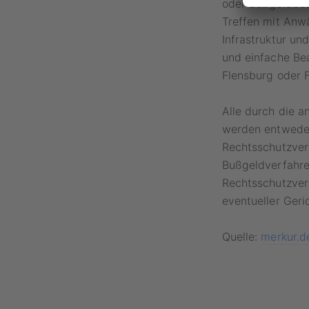
oder Bußgeldbe
Treffen mit Anwä
Infrastruktur un
und einfache Bea
Flensburg oder 
Alle durch die a
werden entweder
Rechtsschutzver
Bußgeldverfahre
Rechtsschutzver
eventueller Geri
Quelle:
merkur.d