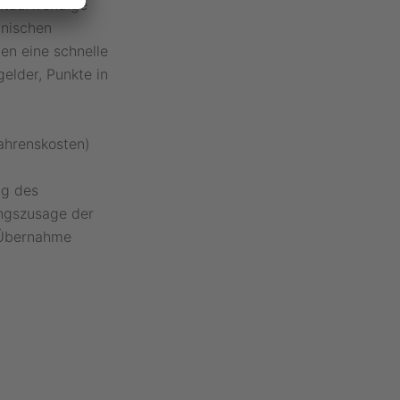
eitaufwendige
hnischen
en eine schnelle
elder, Punkte in
fahrenskosten)
ng des
ungszusage der
 Übernahme