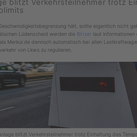
e blitzt Verkehrsteilnehmer trotz E
limits
Geschwindigkeitsbegrenzung hält, sollte eigentlich nicht ge
älischen Lüdenscheid werden die
Blitzer
laut Informationen
als Merkur.de dennoch automatisch bei allen Lastkraftwage
erkehr von Lkws zu regulieren.
nlage blitzt Verkehrsteilnehmer trotz Einhaltung des Tempo