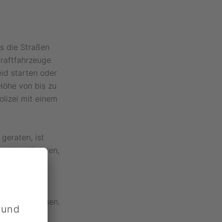
s die Straßen
Kraftfahrzeuge
eid starten oder
Höhe von bis zu
olizei mit einem
geraten, ist
 identifizieren,
 allesamt
ditionen
Hatte deren
scheid
erlassen.
 und