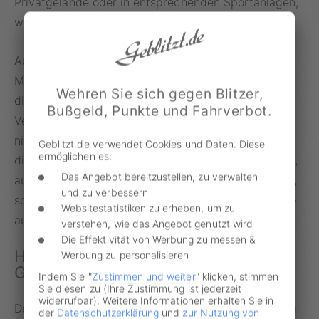
Privatgelände oder in entsprechenden Sportanlagen,
wie z.B. Halfpipes, zulässt.
Auch wenn die E-Skateboards, Hoverboards und
Monowheels elektrisch angetrieben werden, fallen
Wehren Sie sich gegen Blitzer,
diese nicht unter die Elektrokleinstfahrzeuge-
Bußgeld, Punkte und Fahrverbot.
Verordnung. Sie sind im öffentlichen Straßenverkehr
nicht zugelassen. Daher drohen für die Nutzung
Geblitzt.de verwendet Cookies und Daten. Diese
ermöglichen es:
dieser Spaßmobile, die mehr als 6 km/h schnell sind,
Das Angebot bereitzustellen, zu verwalten
auf öffentlichen Verkehrswegen nicht nur Bußgelder,
und zu verbessern
sondern man ist in der Regel auch nicht versichert –
Websitestatistiken zu erheben, um zu
auch nicht über die Privathaftpflichtversicherung.
verstehen, wie das Angebot genutzt wird
Die Effektivität von Werbung zu messen &
Hilfe im Bußgeldverfahren über
Werbung zu personalisieren
Geblitzt.de
Indem Sie "
Zustimmen und weiter
" klicken, stimmen
Sie diesen zu (Ihre Zustimmung ist jederzeit
widerrufbar). Weitere Informationen erhalten Sie in
Der Online-Service der CODUKA GmbH arbeitet eng
der
Datenschutzerklärung
und
zur Nutzung von