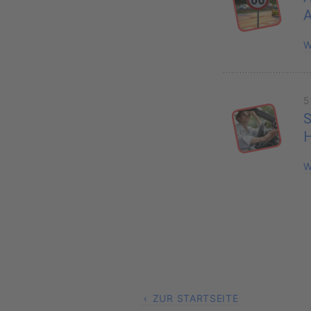
W
5
S
H
W
ZUR STARTSEITE