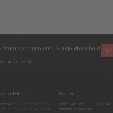
Anhörungsbogen oder Bußgeldbescheid
MEI
hnell und einfach!
eblitzt.de hilft bei
Über uns
Geschwindigkeit oder Abstand
Woran wir glauben und was wir
nicht eingehalten? Mobiltelefon
machen. Allgemeine