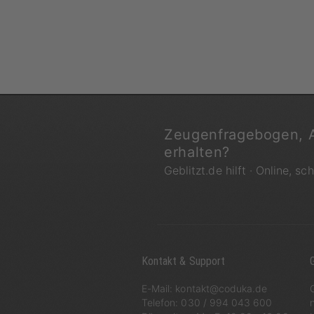
Zeugenfragebogen, 
erhalten?
Geblitzt.de hilft · Online, sc
Kontakt & Support
G
E-Mail:
kontakt@coduka.de
Telefon:
030 / 994 043 600