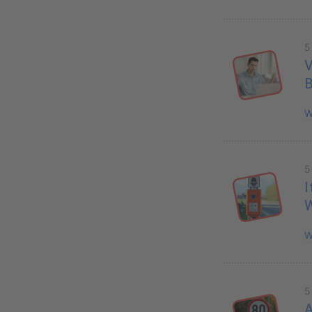
5
V
B
W
5
I
W
5
A