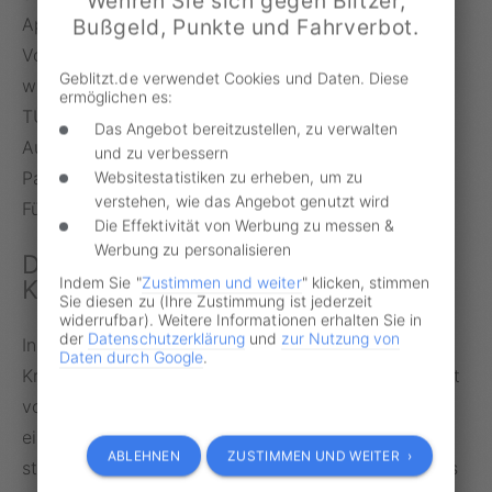
Wehren Sie sich gegen Blitzer,
Apps oder Bücher und 160 bis 289 Euro für die
Bußgeld, Punkte und Fahrverbot.
Vorstellung zur praktischen Prüfung. Komplettiert
Geblitzt.de verwendet Cookies und Daten. Diese
wird die Rechnung durch die Prüfungsgebühren von
ermöglichen es:
TÜV beziehungsweise DEKRA sowie die externen
Das Angebot bereitzustellen, zu verwalten
Ausgaben für den Erste-Hilfe-Kurs, den Sehtest, die
und zu verbessern
Passbilder und die Bearbeitung des
Websitestatistiken zu erheben, um zu
verstehen, wie das Angebot genutzt wird
Führerscheinantrags beim Amt.
Die Effektivität von Werbung zu messen &
Werbung zu personalisieren
Diese Fahrzeuge darf man mit
Indem Sie "
Zustimmen und weiter
" klicken, stimmen
Klasse B führen
Sie diesen zu (Ihre Zustimmung ist jederzeit
widerrufbar). Weitere Informationen erhalten Sie in
der
Datenschutzerklärung
und
zur Nutzung von
Inhaber der Fahrerlaubnis der Klasse B dürfen
Daten durch Google
.
Kraftfahrzeuge mit einem zulässigen Gesamtgewicht
von maximal 3,5 Tonnen führen. Für das Mitziehen
eines
Anhängers
gilt im Regelfall eine
ABLEHNEN
ZUSTIMMEN UND WEITER ›
standardmäßige Grenze von maximal 750 kg. Dieses