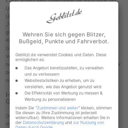
Etwas anders sieht Greenpease die Vorschläge des
Umweltbundesamtes. So würde das
Umweltbundesamt das Offensichtliche aussprechen.
„Nur wenn an einer ganzen Reihe Schrauben
gleichzeitig gedreht wird, kann der Verkehr seinen
Wehren Sie sich gegen Blitzer,
Klimarückstand aufholen“, so Tobias Austrup von
Bußgeld, Punkte und Fahrverbot.
Greenpease. Zudem scheitere der Klimaschutz im
Geblitzt.de verwendet Cookies und Daten. Diese
Verkehr auch nicht an der Sozialverträglichkeit. „Die
ermöglichen es:
horrenden klimaschädlichen Subventionen im Verkehr
Das Angebot bereitzustellen, zu verwalten
begünstigen vor allem vielfahrende Gutverdiener,
und zu verbessern
nicht die Krankenschwester im Kleinwagen.“
Websitestatistiken zu erheben, um zu
verstehen, wie das Angebot genutzt wird
Die Effektivität von Werbung zu messen &
Hilfe im Bußgeldverfahren über
Werbung zu personalisieren
Geblitzt.de
Indem Sie "
Zustimmen und weiter
" klicken, stimmen
Sie diesen zu (Ihre Zustimmung ist jederzeit
Der Online-Service der CODUKA GmbH arbeitet eng
widerrufbar). Weitere Informationen erhalten Sie in
der
Datenschutzerklärung
und
zur Nutzung von
mit zwei großen Anwaltskanzleien zusammen, deren
Daten durch Google
.