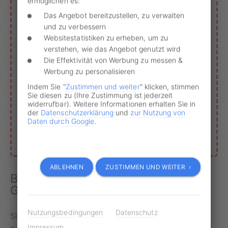
ermöglichen es:
Das Angebot bereitzustellen, zu verwalten
Wehren Sie sich gegen
Bußgeld
, Punkte und
und zu verbessern
Fahrverbot
.
Websitestatistiken zu erheben, um zu
Mit
Geblitzt.de
sparen Sie dabei Zeit und
verstehen, wie das Angebot genutzt wird
Geld.
Die Effektivität von Werbung zu messen &
Werbung zu personalisieren
Indem Sie "
Zustimmen und weiter
" klicken, stimmen
›
MEINE UNTERLAGEN EINREICHEN
Sie diesen zu (Ihre Zustimmung ist jederzeit
widerrufbar). Weitere Informationen erhalten Sie in
der
Datenschutzerklärung
und
zur Nutzung von
Daten durch Google
.
›
GEBLITZT.DE VORTEILE
ABLEHNEN
ZUSTIMMEN UND WEITER ›
Bußgeldvorwürfe immer über
Geblitzt.de prüfen lassen
Nutzungsbedingungen
Datenschutz
Sie wollen Ihren Bußgeldvorwurf in Sachen Tempo,
Impressum