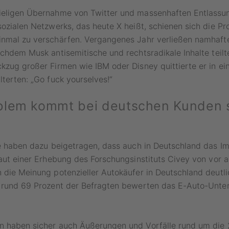
ieligen Übernahme von Twitter und massenhaften Entlassu
sozialen Netzwerks, das heute X heißt, schienen sich die P
inmal zu verschärfen. Vergangenes Jahr verließen namhaf
achdem Musk antisemitische und rechtsradikale Inhalte teil
kzug großer Firmen wie IBM oder Disney quittierte er in ei
lterten: „Go fuck yourselves!“
blem kommt bei deutschen Kunden 
le haben dazu beigetragen, dass auch in Deutschland das I
Laut einer Erhebung des Forschungsinstituts Civey von vor 
 die Meinung potenzieller Autokäufer in Deutschland deutli
– rund 69 Prozent der Befragten bewerten das E-Auto-Unte
n haben sicher auch Äußerungen und Vorfälle rund um die 