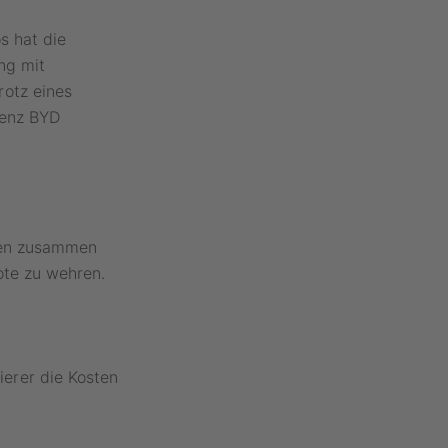
s hat die
ng mit
otz eines
renz BYD
ien zusammen
ote zu wehren.
erer die Kosten