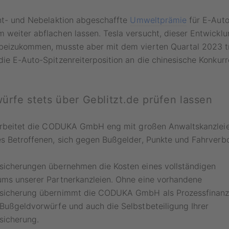
cht- und Nebelaktion abgeschaffte
Umweltprämie
für E-Auto
weiter abflachen lassen. Tesla versucht, dieser Entwicklu
beizukommen, musste aber mit dem vierten Quartal 2023 tr
ie E-Auto-Spitzenreiterposition an die chinesische Konkur
rfe stets über Geblitzt.de prüfen lassen
rbeitet die CODUKA GmbH eng mit großen Anwaltskanzle
es Betroffenen, sich gegen Bußgelder, Punkte und Fahrverb
sicherungen übernehmen die Kosten eines vollständigen
ums unserer Partnerkanzleien. Ohne eine vorhandene
sicherung übernimmt die CODUKA GmbH als Prozessfinanzi
Bußgeldvorwürfe und auch die Selbstbeteiligung Ihrer
sicherung.