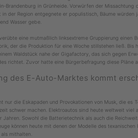
lin-Brandenburg in Grünheide. Vorwürfen der Missachtung 
 in der Region entgegnete er populistisch, Bäume würden j
hend Wasser gebe.
 verübte eine mutmaßlich linksextreme Gruppierung einen 
rik, der die Produktion für eine Woche stillstehen ließ. Bis 
einem Waldstück nahe der Gigafactory, das sich gegen Erw
es richtet. Zuvor hatte eine Bürgerbefragung diese Pläne 
ung des E-Auto-Marktes kommt ers
ht nur die Eskapaden und Provokationen von Musk, die es Te
eit schwer machen. Elektroautos sind heute weltweit viel a
r Jahren. Sowohl die Batterietechnik als auch die Reichweit
euge können heute mit denen der Modelle des texanischen 
 als mithalten.