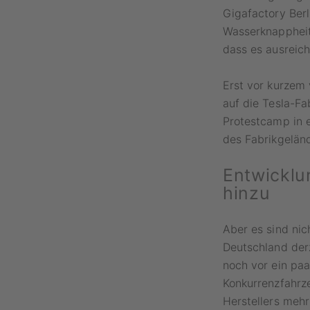
Gigafactory Ber
Wasserknappheit
dass es ausreic
Erst vor kurzem
auf die Tesla-Fab
Protestcamp in 
des Fabrikgeländ
Entwickl
hinzu
Aber es sind nic
Deutschland derz
noch vor ein paa
Konkurrenzfahrz
Herstellers mehr