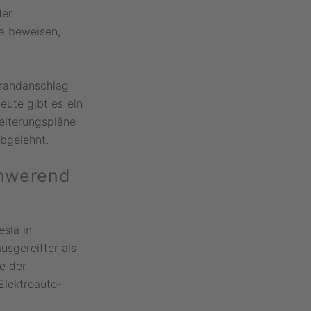
der
a beweisen,
Brandanschlag
heute gibt es ein
eiterungspläne
abgelehnt.
chwerend
sla in
usgereifter als
e der
Elektroauto-