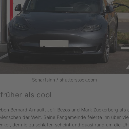
Scharfsinn / shutterstock.com
 früher als cool
eben Bernard Arnault, Jeff Bezos und Mark Zuckerberg als e
enschen der Welt. Seine Fangemeinde feierte ihn über viel
nker, der nie zu schlafen scheint und quasi rund um die Uh