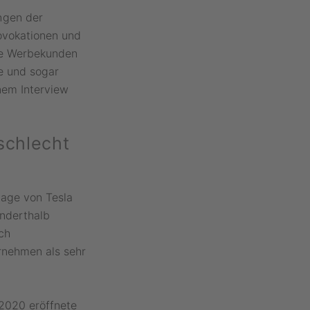
ngen der
rovokationen und
te Werbekunden
te und sogar
nem Interview
schlecht
mage von Tesla
anderthalb
ch
rnehmen als sehr
2020 eröffnete