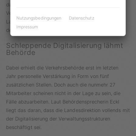
dann spricht das nicht für die sächsische
Verwaltung.“ Die Landesdirektion ist wie die
Nutzungsbedingungen
Datenschutz
Landespolizei dem Sächsischen Staatsministerium
Impressum
des Innern unterstellt.
Schleppende Digitalisierung lähmt
Behörde
Dabei erhielt die Verkehrsbehörde erst im letzten
Jahr personelle Verstärkung in Form von fünf
zusätzlichen Stellen. Doch auch die nunmehr 27
Mitarbeiter scheinen nicht in der Lage zu sein, die
Fälle abzuarbeiten. Laut Behördensprecherin Eckl
liegt das daran, dass die Landesdirektion vollends mit
der Digitalisierung der Verwaltungsstrukturen
beschäftigt sei.