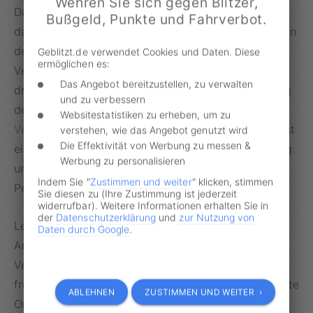
Wehren Sie sich gegen Blitzer,
Dass so viele Verkehrssünder ungestraft
Bußgeld, Punkte und Fahrverbot.
davonkommen, liegt laut den Behörden in Sachsen an
der Verjährungsfrist: „Die Verfolgungsverjährung bei
Geblitzt.de verwendet Cookies und Daten. Diese
ermöglichen es:
Verkehrsordnungswidrigkeiten beträgt in der Regel
Das Angebot bereitzustellen, zu verwalten
drei Monate. Diese Frist beginnt mit der Feststellung
und zu verbessern
des Verstoßes“, so Sprecherin Eckl. „Um die
Websitestatistiken zu erheben, um zu
Verjährung
zu verhindern, muss innerhalb dieser Frist
verstehen, wie das Angebot genutzt wird
Die Effektivität von Werbung zu messen &
eine Maßnahme ergriffen werden, die die Verjährung
Werbung zu personalisieren
unterbricht, meistens die Anhörung der betroffenen
Indem Sie "
Zustimmen und weiter
" klicken, stimmen
Person.“
Sie diesen zu (Ihre Zustimmung ist jederzeit
widerrufbar). Weitere Informationen erhalten Sie in
der
Datenschutzerklärung
und
zur Nutzung von
Letztere wurde von der Landesdirektion aber nie in
Daten durch Google
.
Angriff genommen. Ein laut bild.de hoher
Verwaltungsbeamter aus Sachsen zeigt sich daher
frustriert: „Wenn wir nicht in der Lage sind, einfachste
ABLEHNEN
ZUSTIMMEN UND WEITER ›
Ordnungswidrigkeiten wie Blitzerfotos auszuwerten,