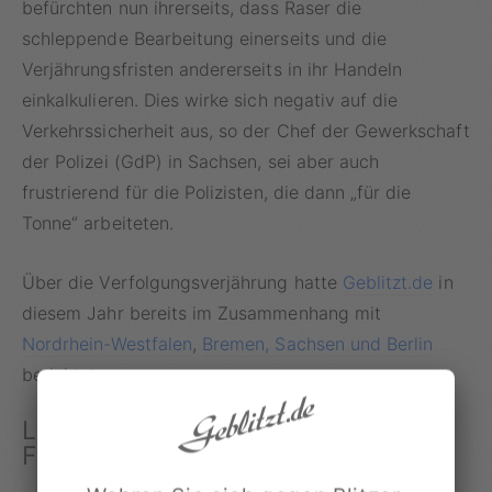
befürchten nun ihrerseits, dass Raser die
schleppende Bearbeitung einerseits und die
Verjährungsfristen andererseits in ihr Handeln
einkalkulieren. Dies wirke sich negativ auf die
Verkehrssicherheit aus, so der Chef der Gewerkschaft
der Polizei (GdP) in Sachsen, sei aber auch
frustrierend für die Polizisten, die dann „für die
Tonne“ arbeiteten.
Über die Verfolgungsverjährung hatte
Geblitzt.de
in
diesem Jahr bereits im Zusammenhang mit
Nordrhein-Westfalen
,
Bremen, Sachsen und Berlin
berichtet.
Landesdirektion Sachsen verpasst
Fristen