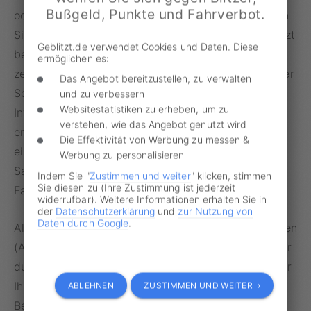
Bußgeld, Punkte und Fahrverbot.
oder
Rotlichtverstoß
begangen haben sollen, können
Sie Ihren
Anhörungsbogen
und
Bußgeldbescheid
jetzt
Geblitzt.de verwendet Cookies und Daten. Diese
bei
Geblitzt.de
einreichen. Zusätzliche Kosten und
ermöglichen es:
zeitaufwendige Treffen mit Anwälten entfallen. Unser
Das Angebot bereitzustellen, zu verwalten
Service - die Bereitstellung einer technischen
und zu verbessern
Websitestatistiken zu erheben, um zu
Infrastruktur und Prozesskostenfinanzierung -
verstehen, wie das Angebot genutzt wird
ermöglicht den Partneranwälten eine schnelle und
Die Effektivität von Werbung zu messen &
einfache Bearbeitung! Im Erfolgsfall vermeiden Sie
Werbung zu personalisieren
Sanktionen wie Bußgelder, Punkte in Flensburg oder
Indem Sie "
Zustimmen und weiter
" klicken, stimmen
Sie diesen zu (Ihre Zustimmung ist jederzeit
Fahrverbote.
widerrufbar). Weitere Informationen erhalten Sie in
der
Datenschutzerklärung
und
zur Nutzung von
Daten durch Google
.
Alle durch die anwaltliche Prüfung anfallenden Kosten
(Anwaltskosten, Verfahrenskosten) werden entweder
durch uns im Rahmen einer Prozessfinanzierung oder
Ihre Rechtsschutzversicherung übernommen.
ABLEHNEN
ZUSTIMMEN UND WEITER ›
Bestehen Aussichten auf Einstellung des