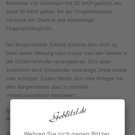
Anwohner von Geislingen mit 35 km/h geblitzt, wo
sonst 50 km/h gelten. Bei der Vorgehensweise
vermisse der Stadtrat das notwendige
Fingerspitzengefühl.
Der Bürgermeister Schmid stimmte dem nicht zu.
Denn seiner Meinung nach müsse man den Verkehr in
der Ostdorferstraße verlangsamen. Dort seien
schließlich auch Schulkinder unterwegs. Diese müsse
man schützen. Zudem hätten sich viele Anlieger bei
dem Bürgermeister über zu schnelle
Verkehrsteilnehmer beschwert.
Mit Geblitzt.de Bußgeldvorwürfe
anfechten
Wenn Sie mit dem Pkw oder Fahrrad einen Tempo-
Wehren Sie sich gegen Blitzer,