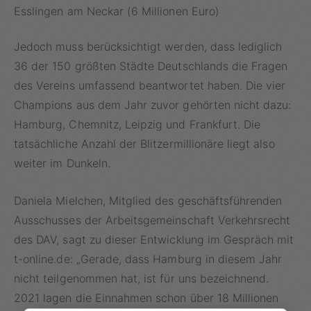
Esslingen am Neckar (6 Millionen Euro)
Jedoch muss berücksichtigt werden, dass lediglich
36 der 150 größten Städte Deutschlands die Fragen
des Vereins umfassend beantwortet haben. Die vier
Champions aus dem Jahr zuvor gehörten nicht dazu:
Hamburg, Chemnitz, Leipzig und Frankfurt. Die
tatsächliche Anzahl der Blitzermillionäre liegt also
weiter im Dunkeln.
Daniela Mielchen, Mitglied des geschäftsführenden
Ausschusses der Arbeitsgemeinschaft Verkehrsrecht
des DAV, sagt zu dieser Entwicklung im Gespräch mit
t-online.de: „Gerade, dass Hamburg in diesem Jahr
nicht teilgenommen hat, ist für uns bezeichnend.
2021 lagen die Einnahmen schon über 18 Millionen