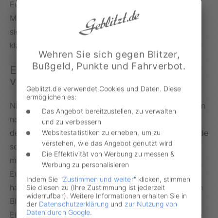
Euro, laut Innenbehörde 2022 sogar bei fast 43,59
Millionen Euro – nur für zu schnelles Fahren.“ Sie ist
sich sicher: „Damit wäre Hamburg auch dieses Jahr
klarer Spitzenreiter gewesen.“
Wehren Sie sich gegen Blitzer,
Bußgeld, Punkte und Fahrverbot.
Einnahmen haben sich mehr als
verdoppelt
Geblitzt.de verwendet Cookies und Daten. Diese
ermöglichen es:
Nicht nur die 26 Blitzermillionäre profitieren von dem
Das Angebot bereitzustellen, zu verwalten
neuen
Bußgeldkatalog
. Die Blitzer-Einnahmen aller
und zu verbessern
deutschen Städte sind deutlich gestiegen. T-online.de
Websitestatistiken zu erheben, um zu
verstehen, wie das Angebot genutzt wird
schreibt zu diesem Trend: „Im Mittel haben sie sich
Die Effektivität von Werbung zu messen &
mehr als verdoppelt – von insgesamt 58,2 Millionen
Werbung zu personalisieren
Euro auf 134,5 Millionen Euro.“ In einzelnen Städten
Indem Sie "
Zustimmen und weiter
" klicken, stimmen
haben die Bußgeldstellen sogar das Vierfache durch
Sie diesen zu (Ihre Zustimmung ist jederzeit
widerrufbar). Weitere Informationen erhalten Sie in
Blitzer eingenommen. So konnte die 100.000-
der
Datenschutzerklärung
und
zur Nutzung von
Daten durch Google
.
Einwohner-Stadt Moers 2021 nur etwa 331.000 Euro