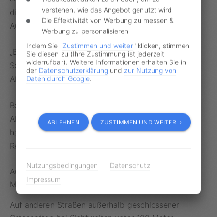
verstehen, wie das Angebot genutzt wird
diesbezüglich eine deutliche Anweisung an alle
Die Effektivität von Werbung zu messen &
Autofahrer:
Werbung zu personalisieren
Indem Sie "
Zustimmen und weiter
" klicken, stimmen
„Bei erheblicher Sichtbehinderung durch Nebel,
Sie diesen zu (Ihre Zustimmung ist jederzeit
widerrufbar). Weitere Informationen erhalten Sie in
Schneefall oder Regen muss auch am Tag mit
der
Datenschutzerklärung
und
zur Nutzung von
Abblendlicht gefahren werden.“
Daten durch Google
.
Bei Sichtbehinderung ist das Einschalten des
Abblendlichts demnach obligatorisch. Laut ADAC
ABLEHNEN
ZUSTIMMEN UND WEITER ›
haben sich folgende Richtwerte in der
Rechtsprechung etabliert:
Nutzungsbedingungen
Datenschutz
Auf Autobahnen bei Sichtweiten unter 150
Impressum
Meter
Auf anderen Straßen außerhalb geschlossener