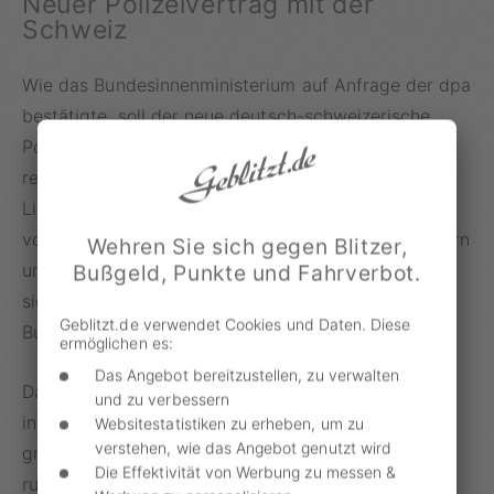
Neuer Polizeivertrag mit der
Schweiz
Wie das Bundesinnenministerium auf Anfrage der dpa
bestätigte, soll der neue deutsch-schweizerische
Polizeivertrag am 1. Mai 2024 in Kraft treten. Er
regelt laut Angaben der eidgenössischen Polizei auf
LinkedIn die Zusammenarbeit bei der Bekämpfung
von Terroristen, Schleusern, Geldautomatensprengern
Wehren Sie sich gegen Blitzer,
und der organisierten Kriminalität. Das Abkommen
Bußgeld, Punkte und Fahrverbot.
sieht auch eine Vollstreckung schweizerischer
Geblitzt.de verwendet Cookies und Daten. Diese
Bußgelder in Deutschland vor.
ermöglichen es:
Das Angebot bereitzustellen, zu verwalten
Das deutsche Bundesamt für Justiz erwartet, dass
und zu verbessern
infolge der ab Mai dieses Jahres beginnenden,
Websitestatistiken zu erheben, um zu
verstehen, wie das Angebot genutzt wird
grenzüberschreitenden Zusammenarbeit ab 2025
Die Effektivität von Werbung zu messen &
rund 5.000 eingehende und 6.000 ausgehende