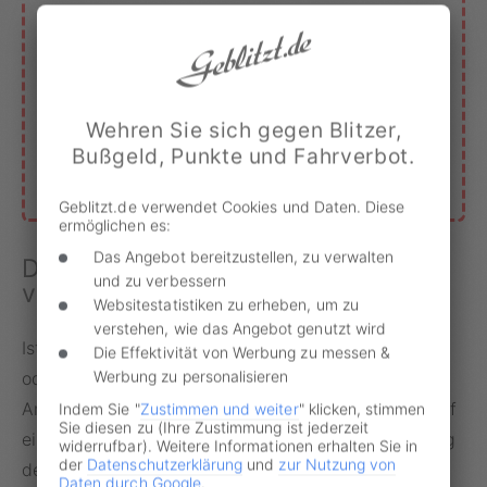
Geld.
›
MEINE UNTERLAGEN EINREICHEN
Wehren Sie sich gegen Blitzer,
Bußgeld, Punkte und Fahrverbot.
›
GEBLITZT.DE VORTEILE
Geblitzt.de verwendet Cookies und Daten. Diese
ermöglichen es:
Das Angebot bereitzustellen, zu verwalten
Die Freisprechanlage als
und zu verbessern
verkehrssichere Alternative
Websitestatistiken zu erheben, um zu
verstehen, wie das Angebot genutzt wird
Ist das Telefonieren hinterm Lenkrad berufsbedingt
Die Effektivität von Werbung zu messen &
Werbung zu personalisieren
oder aufgrund einer wichtigen privaten
Angelegenheit vonnöten, ist der Fahrer mit dem Kauf
Indem Sie "
Zustimmen und weiter
" klicken, stimmen
Sie diesen zu (Ihre Zustimmung ist jederzeit
einer Freisprechanlage gut beraten. Die Anschaffung
widerrufbar). Weitere Informationen erhalten Sie in
der
Datenschutzerklärung
und
zur Nutzung von
der Technik, die legales Telefonieren beim Fahren
Daten durch Google
.