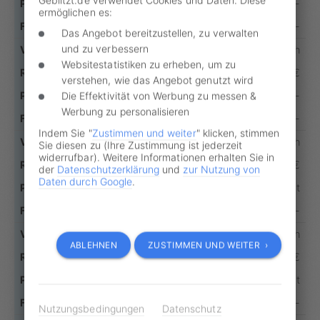
-
ermöglichen es:
-
Das Angebot bereitzustellen, zu verwalten
und zu verbessern
11 - 15 km/h
Websitestatistiken zu erheben, um zu
60 €
verstehen, wie das Angebot genutzt wird
-
Die Effektivität von Werbung zu messen &
Werbung zu personalisieren
-
Indem Sie "
Zustimmen und weiter
" klicken, stimmen
16 - 20 km/h
Sie diesen zu (Ihre Zustimmung ist jederzeit
widerrufbar). Weitere Informationen erhalten Sie in
160 €
der
Datenschutzerklärung
und
zur Nutzung von
Daten durch Google
.
1 Punkt
-
21 - 25 km/h
ABLEHNEN
ZUSTIMMEN UND WEITER ›
175 €
1 Punkt
-
Nutzungsbedingungen
Datenschutz