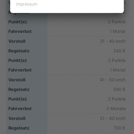
26 - 30 km /h
Impressum
235 €
2 Punkte
1 Monat
31 - 40 km/h
340 €
2 Punkte
1 Monat
41 - 50 km/h
560 €
2 Punkte
2 Monate
51 - 60 km/h
700 €