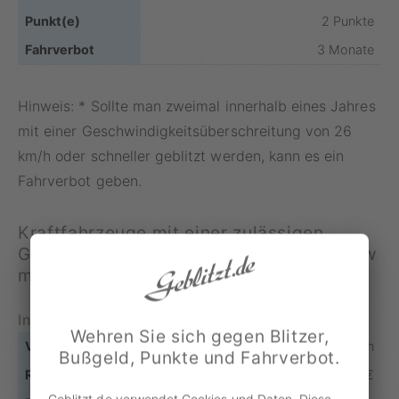
2 Punkte
3 Monate
Hinweis: * Sollte man zweimal innerhalb eines Jahres
mit einer Geschwindigkeitsüberschreitung von 26
km/h oder schneller geblitzt werden, kann es ein
Fahrverbot geben.
Kraftfahrzeuge mit einer zulässigen
Gesamtmasse über 3,5 t bis 7,5 t und Pkw
mit Anhänger
Innerorts
Wehren Sie sich gegen Blitzer,
Bis 10 km/h
Bußgeld, Punkte und Fahrverbot.
40 €
Geblitzt.de verwendet Cookies und Daten. Diese