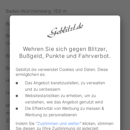
Baden-Württemberg: 150 m
Bayern: grundsätzlich 200 m
Berlin: 150 m zu Ortstafeln und 75 m zum
Geschwindigkeitsbegrenzungsschild
Wehren Sie sich gegen Blitzer,
Bußgeld, Punkte und Fahrverbot.
Brandenburg: 150 m
Bremen: 150 m
Geblitzt.de verwendet Cookies und Daten. Diese
ermöglichen es:
Hamburg: kein Mindestabstand
Das Angebot bereitzustellen, zu verwalten
und zu verbessern
Hessen: 100 m
Websitestatistiken zu erheben, um zu
verstehen, wie das Angebot genutzt wird
Mecklenburg-Vorpommern: üblicherweise 100
Die Effektivität von Werbung zu messen &
m auf Autobahnen und auf Kraftfahrstraßen
Werbung zu personalisieren
250 m
Indem Sie "
Zustimmen und weiter
" klicken, stimmen
Sie diesen zu (Ihre Zustimmung ist jederzeit