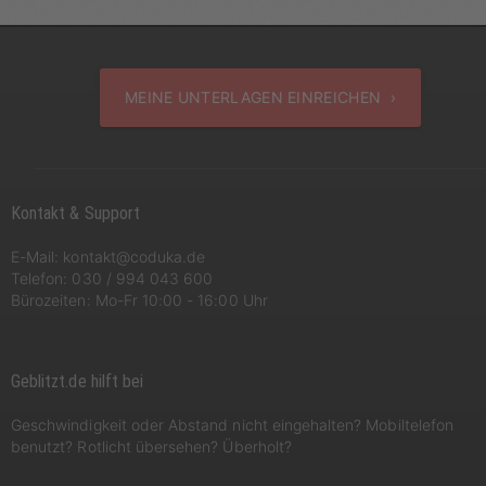
MEINE UNTERLAGEN EINREICHEN ›
Kontakt & Support
E-Mail:
kontakt@coduka.de
Telefon:
030 / 994 043 600
Bürozeiten: Mo-Fr 10:00 - 16:00 Uhr
Geblitzt.de hilft bei
Geschwindigkeit oder Abstand nicht eingehalten? Mobiltelefon
benutzt? Rotlicht übersehen? Überholt?