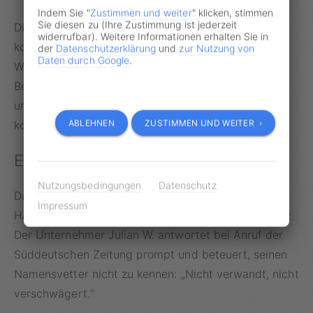
Indem Sie "
Zustimmen und weiter
" klicken, stimmen
Sie diesen zu (Ihre Zustimmung ist jederzeit
Die Polizistin war dennoch davon überzeugt, den
widerrufbar). Weitere Informationen erhalten Sie in
korrekten „Verkehrssünder“ auf einem jahrealten
der
Datenschutzerklärung
und
zur Nutzung von
Daten durch Google
.
Wikipedia-Foto erkannt zu haben: Aus Sicht des
Betroffenen ein folgenschwerer Fehler, der einen
unbescholtenen Bürger viel Zeit, Nerven und Geld
ABLEHNEN
ZUSTIMMEN UND WEITER ›
kosten sollte.
Ein Anruf hätte ausgereicht
Nutzungsbedingungen
Datenschutz
Dabei wäre es so einfach gewesen, den Fahrer und
Impressum
Halter des zu schnellen Fahrzeuges zu identifizieren:
Der Unternehmer Julian W. antwortet bei Anruf der
Süddeutschen Zeitung prompt und beteuert, seinen
Namensvetter nicht zu kennen: „Nicht verwandt, nicht
verschwägert.“