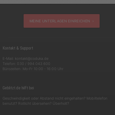
MEINE UNTERLAGEN EINREICHEN ›
Kontakt & Support
E-Mail:
kontakt@coduka.de
Telefon:
030 / 994 043 600
Bürozeiten: Mo-Fr 10:00 - 16:00 Uhr
Geblitzt.de hilft bei
Geschwindigkeit oder Abstand nicht eingehalten? Mobiltelefon
benutzt? Rotlicht übersehen? Überholt?