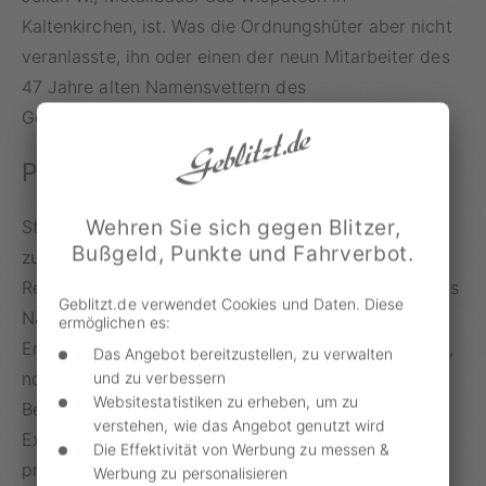
Kaltenkirchen, ist. Was die Ordnungshüter aber nicht
veranlasste, ihn oder einen der neun Mitarbeiter des
47 Jahre alten Namensvettern des
Geschwindigkeitsverstoßes zu verdächtigen.
Polizei ermittelt auf google.de
Wehren Sie sich gegen Blitzer,
Stattdessen beschränkten sich die Ermittlungen der
Bußgeld, Punkte und Fahrverbot.
zuständigen Polizistin auf eine kurze Google-
Recherche, wahrscheinlich mithilfe einer Eingabe des
Geblitzt.de verwendet Cookies und Daten. Diese
Namens. Die Suchmaschine spuckte einige
ermöglichen es:
Ergebnisse zu dem Nachnamen in Kaltenkirchen aus,
Das Angebot bereitzustellen, zu verwalten
noch mehr aber in Zusammenhang mit der Stadt
und zu verbessern
Websitestatistiken zu erheben, um zu
Berlin. Der zu Unrecht beschuldigte Kreuzberger ist
verstehen, wie das Angebot genutzt wird
Experte für Verteidigungspolitik und entsprechend
Die Effektivität von Werbung zu messen &
prominent in den Suchergebnissen vertreten.
Werbung zu personalisieren