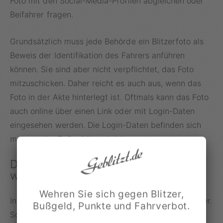
Foto mit den Social-Media-Profilen abgleichen oder
Beifahrer fragen.
Grundsätzlich muss jede Behörde ein Blitzerfoto als
Beweis der Identifikation des Fahrers anführen
können. Sie sind aber nicht verpflichtet, das Foto
mitzuschicken. Daher reicht es auch aus, wenn das
Foto in der Akte hinterlegt ist. Oftmals kann das Foto
auch online über einen Link oder mit Login-Daten
eingesehen werden. Die Login-Daten befinden sich
meistens im Bußgeldbescheid.
Der Fahrer konnte nicht ermittelt
werden
Wehren Sie sich gegen Blitzer,
In Deutschland haftet der Fahrer und nicht der Halter.
Bußgeld, Punkte und Fahrverbot.
Sollte der Halter also nicht gefahren sein, muss die