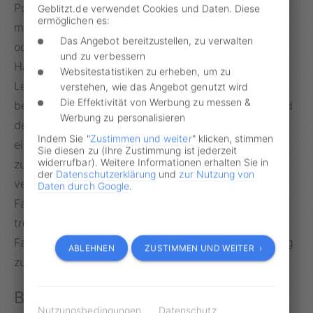
Polizei den Fahrer des Verkehrsmittels ausfindig
Geblitzt.de verwendet Cookies und Daten. Diese
ermöglichen es:
machen. Dafür kann die Polizei den Halter befragen
Das Angebot bereitzustellen, zu verwalten
oder im Umfeld recherchieren. Allerdings muss der
und zu verbessern
Halter sich nicht selbst belasten. Für Ehe- und
Websitestatistiken zu erheben, um zu
Lebenspartner, Verlobte sowie Eltern und Kinder
verstehen, wie das Angebot genutzt wird
Die Effektivität von Werbung zu messen &
besteht zudem ein Zeugnisverweigerungsrecht. Wird
Werbung zu personalisieren
der Fahrer nicht ermittelt, muss das Verfahren
Indem Sie "
Zustimmen und weiter
" klicken, stimmen
eingestellt werden. Es kann allerdings sein, dass die
Sie diesen zu (Ihre Zustimmung ist jederzeit
widerrufbar). Weitere Informationen erhalten Sie in
zuständige Behörde, um zukünftige Verstöße zu
der
Datenschutzerklärung
und
zur Nutzung von
vermeiden, dem Halter die Führung eines
Daten durch Google
.
Fahrtenbuchs auferlegt. Wenn Sie die
Bußgeldstelle
trotz Zeugnisverweigerungsrechts mit einer
Fahrtenbuchauflage sanktioniert, kann sich der Gang
ABLEHNEN
ZUSTIMMEN UND WEITER ›
zum
Anwalt
lohnen.
Bußgeldbescheid prüfen lassen
Nutzungsbedingungen
Datenschutz