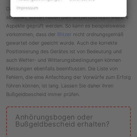
Impressum
Da Bußgeldverfahren nicht immer ohne Fehler
ablaufen, sollten neben dem Blitzerfoto noch weitere
Aspekte geprüft werden. So kann es beispielsweise
vorkommen, dass der
Blitzer
nicht ordnungsgemäß
gewartet oder geeicht wurde. Auch die korrekte
Positionierung des Gerätes ist von Bedeutung und
auch Wetter- und Witterungsbedingungen können
Messungen ebenfalls beeinflussen. Die Liste von
Fehlern, die eine Anfechtung der Vorwürfe zum Erfolg
führen können, ist lang. Lassen Sie daher Ihren
Bußgeldbescheid immer prüfen.
Anhörungsbogen oder
Bußgeldbescheid erhalten?