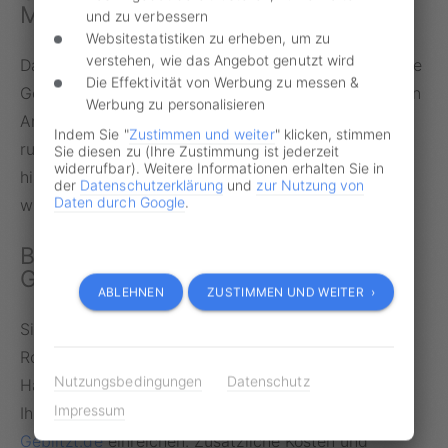
Modell
und zu verbessern
Websitestatistiken zu erheben, um zu
verstehen, wie das Angebot genutzt wird
Dass es auch anders geht, zeige laut Umwelthilfe die
Die Effektivität von Werbung zu messen &
Gebührenordnungen in anderen Staaten. So muss ein
Werbung zu personalisieren
Anwohner im Stockholmer Stadtkern umgerechnet
Indem Sie "
Zustimmen und weiter
" klicken, stimmen
rund 100 Euro im Monat – also 1200 Euro pro Jahr –
Sie diesen zu (Ihre Zustimmung ist jederzeit
widerrufbar). Weitere Informationen erhalten Sie in
hinlegen, wenn er sein Auto vor der Haustür parken
der
Datenschutzerklärung
und
zur Nutzung von
Daten durch Google
.
will.
Bußgeldvorwürfe immer über
Geblitzt.de prüfen lassen
ABLEHNEN
ZUSTIMMEN UND WEITER ›
Sie wollen Ihren Bußgeldvorwurf in Sachen Tempo,
Rotlicht, Abstand, Parken, Halten, Überholen oder
Nutzungsbedingungen
Datenschutz
Handy am Steuer prüfen lassen? Dann können Sie
Impressum
Ihren
Anhörungsbogen
oder
Bußgeldbescheid
bei
Geblitzt.de
einreichen. Zusätzliche Kosten und