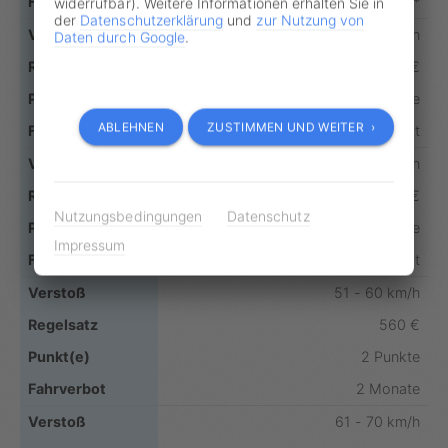
(1 Monat)*
widerrufbar). Weitere Informationen erhalten Sie in
der
Datenschutzerklärung
und
zur Nutzung von
31 - 40 km/h
Daten durch Google
.
260 €
2 Punkte
ABLEHNEN
ZUSTIMMEN UND WEITER ›
1 Monat
41 - 50 km/h
400 €
Nutzungsbedingungen
Datenschutz
2 Punkte
Impressum
1 Monat
51 - 60 km/h
560 €
2 Punkte
2 Monate
61 - 70 km/h