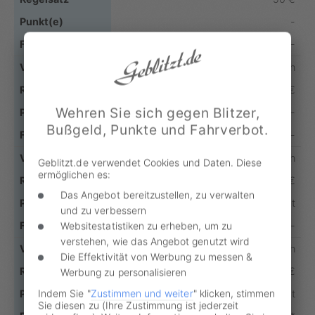
-
-
16 - 20 km/h
70 €
Wehren Sie sich gegen Blitzer,
-
Bußgeld, Punkte und Fahrverbot.
-
21 - 25 km/h
Geblitzt.de verwendet Cookies und Daten. Diese
ermöglichen es:
115 €
Das Angebot bereitzustellen, zu verwalten
1 Punkt
und zu verbessern
-
Websitestatistiken zu erheben, um zu
verstehen, wie das Angebot genutzt wird
26 - 30 km /h
Die Effektivität von Werbung zu messen &
180 €
Werbung zu personalisieren
Indem Sie "
Zustimmen und weiter
" klicken, stimmen
1 Punkt
Sie diesen zu (Ihre Zustimmung ist jederzeit