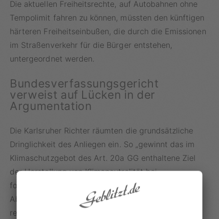
Die aktuellen Freiheitsrechte, auf Autobahnen ohne
Tempolimit fahren zu können, müssten den künftigen
härteren Freiheitseinbußen, die durch die Emissionen
im Straßenverkehr für die Bürger entstehen,
untergeordnet werden.
Bundesverfassungsgericht
verweist auf Lücken in der
Argumentation
Die Karlsruher Richter räumten die grundsätzliche
Dringlichkeit des Anliegen ein. So „gewinnt das im
Klimaschutzgebot des Art. 20a GG enthaltene Ziel
der Herstellung von Klimaneutralität bei
fortschreitendem Klimawandel in allen
Abwägungsentscheidungen des Staates weiter an
relativem Gewicht.“