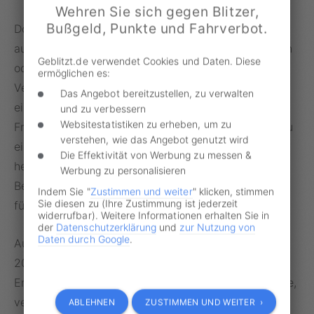
Wehren Sie sich gegen Blitzer,
Bußgeld, Punkte und Fahrverbot.
Doch die Beschwerdeführer würden nicht
ausreichend darlegen, „dass gesetzliche Regelungen
Geblitzt.de verwendet Cookies und Daten. Diese
oder gesetzgeberisches Unterlassen im
ermöglichen es:
Verkehrssektor, hier das Fehlen eines Tempolimits,
Das Angebot bereitzustellen, zu verwalten
eingriffsähnliche Vorwirkung auf ihre
und zu verbessern
Websitestatistiken zu erheben, um zu
Freiheitsgrundrechte entfalten könnten, indem sie zu
verstehen, wie das Angebot genutzt wird
einem späteren Zeitpunkt unausweichlich zu aus
Die Effektivität von Werbung zu messen &
heutiger Sicht unverhältnismäßigen staatlichen
Werbung zu personalisieren
Beschränkungen grundrechtlich geschützter Freiheit
Indem Sie "
Zustimmen und weiter
" klicken, stimmen
Sie diesen zu (Ihre Zustimmung ist jederzeit
führten.“
widerrufbar). Weitere Informationen erhalten Sie in
der
Datenschutzerklärung
und
zur Nutzung von
Daten durch Google
.
Auch, dass „die im Klimaschutzgesetz bis zum Jahr
2030 dem Verkehrssektor zugewiesene
Emissionsmenge aktuell zu schnell aufgezehrt werde,
vermag eine eingriffsähnliche Vorwirkung des
ABLEHNEN
ZUSTIMMEN UND WEITER ›