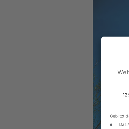
Weh
12
Geblitzt.
Das 