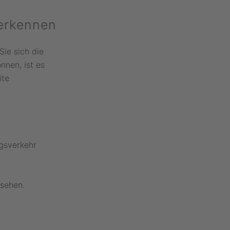
erkennen
ie sich die
nnen, ist es
ite
gsverkehr
rsehen.