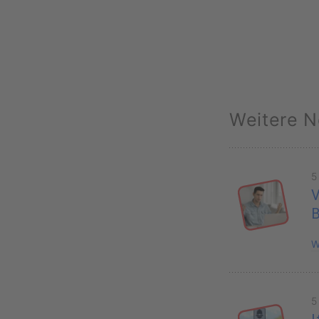
Weitere N
5
V
B
W
5