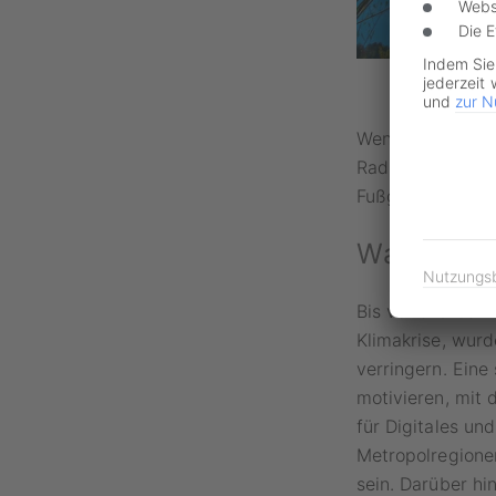
Webs
Die 
Indem Sie
jederzeit 
und
zur N
Wenn Sie dieses 
Radschnellweg (R
Fußgänger ist d
Was sind
Nutzungs
Bis vor drei Jah
Klimakrise, wurd
verringern. Eine
motivieren, mit
für Digitales u
Metropolregionen
sein. Darüber h