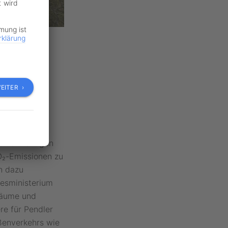
t wird
mmung ist
rklärung
m einen
Auch für
EITER ›
t der heutigen
CO₂-Emissionen zu
en dazu
desministerium
Räume und
re für Pendler
ßenverkehrs wie