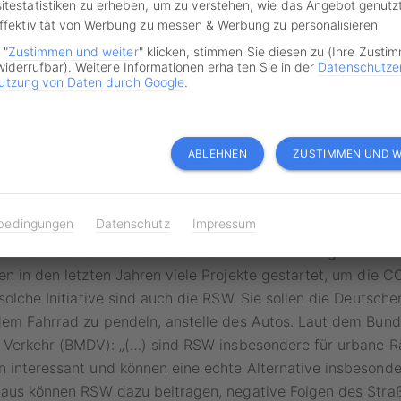
itestatistiken zu erheben, um zu verstehen, wie das Angebot genutz
Effektivität von Werbung zu messen & Werbung zu personalisieren
 "
Zustimmen und weiter
" klicken, stimmen Sie diesen zu (Ihre Zusti
Jens Hertel / shutterstock.com
widerrufbar). Weitere Informationen erhalten Sie in der
Datenschutze
utzung von Daten durch Google
.
Verkehrsschild vorfinden, handelt es sich bei der Straße u
SW). Hier dürfen keine Autos fahren, halten oder parken. 
ABLEHNEN
ZUSTIMMEN UND W
as Betreten von RSW tabu.
 Radschnellwege
bedingungen
Datenschutz
Impressum
ren war das RSW-Verkehrszeichen noch nicht nötig. Doch mi
en in den letzten Jahren viele Projekte gestartet, um die 
 solche Initiative sind auch die RSW. Sie sollen die Deutsch
 dem Fahrrad zu pendeln, anstelle des Autos. Laut dem Bun
nd Verkehr (BMDV): „(…) sind RSW insbesondere für urbane 
 interessant und können eine echte Alternative insbesonde
inaus können RSW dazu beitragen, negative Folgen des Stra