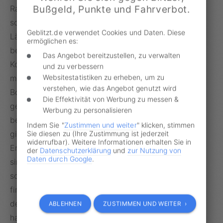
Bußgeld, Punkte und Fahrverbot.
Radhochwege gelten immer noch als Innovation,
schreibt die Süddeutsche Zeitung. In anderen
Geblitzt.de verwendet Cookies und Daten. Diese
Ländern gibt es sie allerdings bereits. So hat
ermöglichen es:
beispielsweise Kopenhagen die sogenannten
Das Angebot bereitzustellen, zu verwalten
Kopenhagener Radwege. Baulich sind die Radwege
und zu verbessern
Websitestatistiken zu erheben, um zu
mit meist sieben bis neun Zentimeter hohen
verstehen, wie das Angebot genutzt wird
Bordsteinen für die Fahrradfahrer vom Autoverkehr
Die Effektivität von Werbung zu messen &
getrennt. In Hamburg wird ein solcher Radweg
Werbung zu personalisieren
bereits ebenfalls gebaut. Im chinesischen Xiamen
Indem Sie "
Zustimmen und weiter
" klicken, stimmen
gibt es bereits seit 2017 eine 7,6 Kilometer lange
Sie diesen zu (Ihre Zustimmung ist jederzeit
widerrufbar). Weitere Informationen erhalten Sie in
Erhöhung, auf der Fahrradfahrer sicher unterwegs
der
Datenschutzerklärung
und
zur Nutzung von
Daten durch Google
.
sind. Im niederländischen Eindhoven ist eine Art
schwebender Kreisverkehr für Fahrradfahrer zu
finden. Ein ähnliches Vorhaben gibt es in Berlin mit
der „Tangentialen Verbindung Ost (TVO)“. Dabei
ABLEHNEN
ZUSTIMMEN UND WEITER ›
handelt es sich um einen Kreisverkehr für Radfahrer