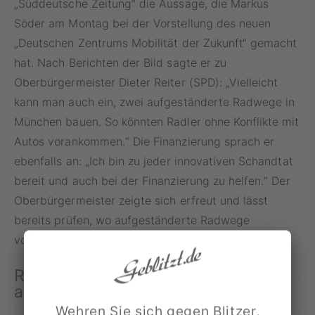
„Süddeutsche Zeitung“ die Aussage, die Markus
Söder am Montag bei der Vorstellung des neuen
„Deutschen Zentrums Mobilität der Zukunft“ gemacht
hat. Nach Berichten der Bild sagte er zu
Oberbürgermeister Dieter Reiter (SPD): „Vielleicht
kann man auch ein, zwei aufgeständerte Radwege in
München bauen. So könnten Radler ohne Konflikte mit
Autos vorankommen.“ Die Finanzierung sprach er
ebenfalls an: „Ich bin zu jeder innovativen Schandtat
bereit und auch bei der Finanzierung zu helfen.“ Der
Oberbürgermeister zeigte sich erfreut und lässt
bereits prüfen, wo aufgeständerte Radwege
vorstellbar sind.
Radhochwege gibt es bereits in
anderen Städten
Wehren Sie sich gegen Blitzer,