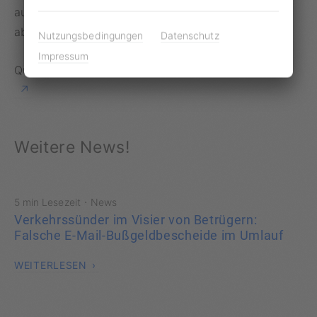
auf einer eigenen Brücke. Wann sie gebaut wird, ist
aber noch unklar.
Nutzungsbedingungen
Datenschutz
Impressum
Quellen:
Süddeutsche Zeitung
,
Bild
,
Berlin.de
Weitere News!
·
5 min Lesezeit
News
Verkehrssünder im Visier von Betrügern:
Falsche E-Mail-Bußgeldbescheide im Umlauf
WEITERLESEN