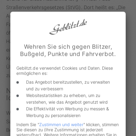
Straßenverkehrsgesetzes (StVG). Dort heißt es: „Die
Anordnung von Übermittlungssperren in den
Fahrzeugregistern ist zulässig, wenn erhebliche
öffentliche Interessen gegen die Offenbarung der
Halterdaten bestehen.“ Nur wenn laut Abs. 3 StVG
Wehren Sie sich gegen Blitzer,
ein überwiegendes öffentliches Interesse an der
Bußgeld, Punkte und Fahrverbot.
Kenntnis der gesperrten Daten besteht, ist die
Übermittlung trotz bestehender Sperre im Einzelfall
Geblitzt.de verwendet Cookies und Daten. Diese
ermöglichen es:
zulässig.
Das Angebot bereitzustellen, zu verwalten
und zu verbessern
Nur das Innenministerium gibt die
Websitestatistiken zu erheben, um zu
Identität seiner Fahrer preis
verstehen, wie das Angebot genutzt wird
Die Effektivität von Werbung zu messen &
Wie der MDR berichtet, war das Vorkommnis in
Werbung zu personalisieren
Sachsen-Anhalt kein Einzelfall. So äußerte sich zum
Indem Sie "
Zustimmen und weiter
" klicken, stimmen
Sie diesen zu (Ihre Zustimmung ist jederzeit
Beispiel das Umweltministerium auf Nachfrage: „Im
widerrufbar). Weitere Informationen erhalten Sie in