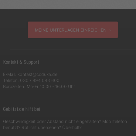
MEINE UNTERLAGEN EINREICHEN ›
Kontakt & Support
E-Mail:
kontakt@coduka.de
Telefon:
030 / 994 043 600
Bürozeiten: Mo-Fr 10:00 - 16:00 Uhr
Geblitzt.de hilft bei
Geschwindigkeit oder Abstand nicht eingehalten? Mobiltelefon
benutzt? Rotlicht übersehen? Überholt?