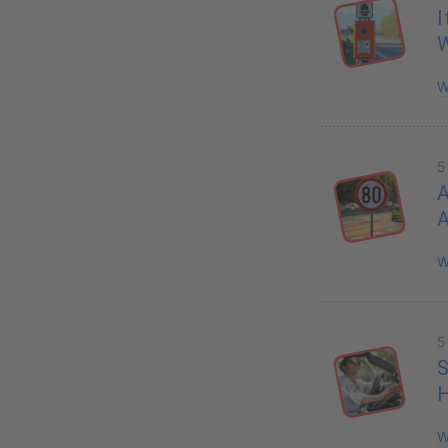
I
W
5
A
W
5
S
H
W