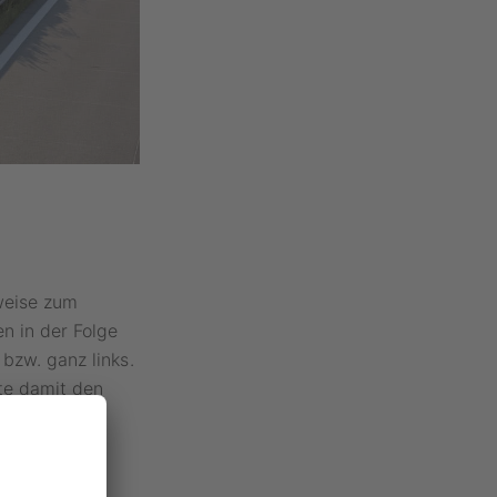
lweise zum
n in der Folge
bzw. ganz links.
rte damit den
rstoß