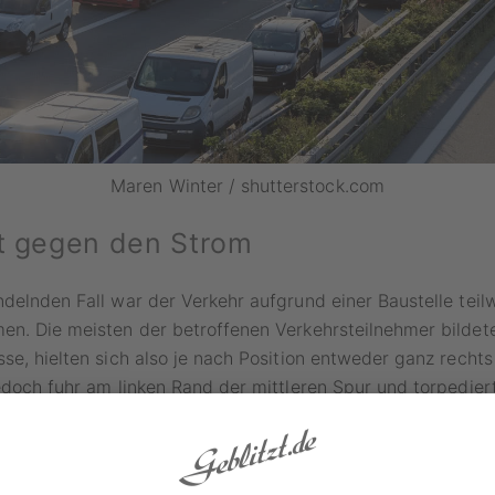
Maren Winter / shutterstock.com
rt gegen den Strom
delnden Fall war der Verkehr aufgrund einer Baustelle tei
n. Die meisten der betroffenen Verkehrsteilnehmer bildete
se, hielten sich also je nach Position entweder ganz rechts 
edoch fuhr am linken Rand der mittleren Spur und torpedie
der Rettungsgasse.
ige Geldbuße für Rettungsgassen-Ve