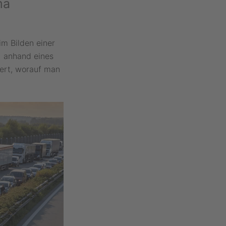
ma
im Bilden einer
g anhand eines
iert, worauf man