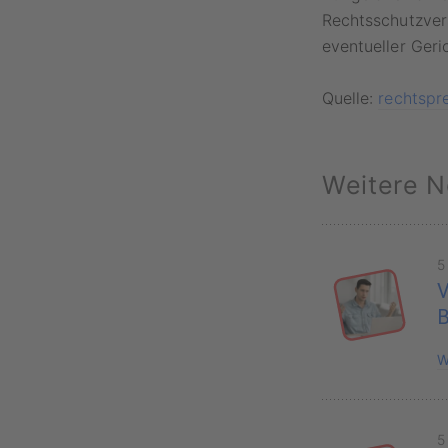
Rechtsschutzver
eventueller Geri
Quelle:
rechtspr
Weitere N
5
V
B
W
5