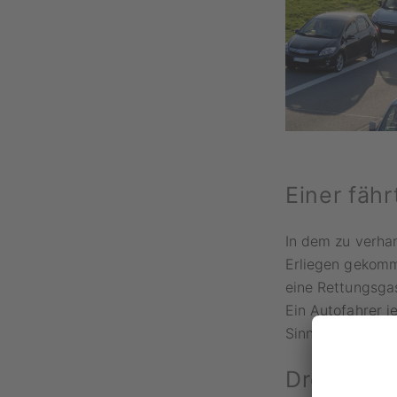
Einer fäh
In dem zu verhan
Erliegen gekomme
eine Rettungsgas
Ein Autofahrer j
Sinn und Zweck 
Dreistell