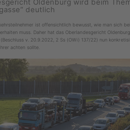
sgericht Oldenburg wird beim The
gasse“ deutlich
ehrsteilnehmer ist offensichtlich bewusst, wie man sich be
erhalten muss. Daher hat das Oberlandesgericht Oldenbur
s (Beschluss v. 20.9.2022, 2 Ss (OWi) 137/22) nun konkretis
ahrer achten sollte.