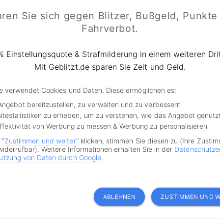
ren Sie sich gegen Blitzer, Bußgeld, Punkte
Fahrer wurde vom Amtsgericht Vechta wegen fahrlässigen N
Fahrverbot.
sse mit einer Geldbuße in Höhe von 230 Euro sanktioniert.
e mit der Begründung ein, dass es klärungsbedürftig sei,
tockenden Straßenverkehrs eine Rettungsgasse gebildet we
% Einstellungsquote & Strafmilderung in einem weiteren Drit
Mit Geblitzt.de sparen Sie Zeit und Geld.
burg verweist auf StVO
de verwendet Cookies und Daten. Diese ermöglichen es:
OLG Oldenburg verwies auf § 11 Abs. 2 der Straßenverkehr
Angebot bereitzustellen, zu verwalten und zu verbessern
itestatistiken zu erheben, um zu verstehen, wie das Angebot genutz
ld Fahrzeuge auf Autobahnen sowie auf Außerortsstraßen m
Effektivität von Werbung zu messen & Werbung zu personalisieren
n für eine Richtung in Schrittgeschwindigkeit fahren oder s
 "
Zustimmen und weiter
" klicken, stimmen Sie diesen zu (Ihre Zusti
finden, müssen diese Fahrzeuge für die Durchfahrt von Poliz
widerrufbar). Weitere Informationen erhalten Sie in der
Datenschutze
 zwischen dem äußersten linken und dem unmittelbar recht
utzung von Daten durch Google
.
reifen für eine Richtung eine freie Gasse bilden.“
bei wäre laut OLG das Wort „sobald“, das keinen Zweifel d
ABLEHNEN
ZUSTIMMEN UND W
, dass man als Fahrer umgehend handeln müsse, wenn die
n gegeben ist. Demnach gäbe es keine Überlegungsfrist bei