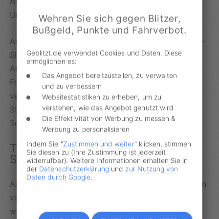
Autofahren und 86 Prozent der Männer. Der
Unterschied ist also marginal.“
Wehren Sie sich gegen Blitzer,
Bußgeld, Punkte und Fahrverbot.
Anders sieht die Sache in Bezug auf einzelne Stress-
Geblitzt.de verwendet Cookies und Daten. Diese
Situationen aus. Hier gibt es gravierende
ermöglichen es:
Abweichungen unter den Geschlechtern. Während
Das Angebot bereitzustellen, zu verwalten
Frauen bei technischen Problemen oder Dränglern
und zu verbessern
vermehrt Stress empfinden, geht Männern eher ein
Websitestatistiken zu erheben, um zu
verstehen, wie das Angebot genutzt wird
Stau oder ein vorausfahrender Schleicher auf den
Die Effektivität von Werbung zu messen &
Senkel.
Werbung zu personalisieren
Indem Sie "
Zustimmen und weiter
" klicken, stimmen
Tipps & Tricks zur
Sie diesen zu (Ihre Zustimmung ist jederzeit
Stressvermeidung
widerrufbar). Weitere Informationen erhalten Sie in
der
Datenschutzerklärung
und
zur Nutzung von
Daten durch Google
.
Auch wenn nicht alle Stressfaktoren beim Autofahren
vermeidbar sind, spielt das eigene Verhalten eine
wichtige Rolle. So gibt auch ein Großteil der