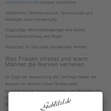
Abstandsverstöße
anderer Autofahrer
Gefährliche Überholmanöver, Spurwechsel und
Abbiegen ohne Vorwarnung
Ungünstige Wetterbedingungen wie starke
Sonneneinstrahlung und Regen
Festsitzen im Stau oder stockenden Verkehr
Was Frauen stresst und wann
Männer die Nerven verlieren
Im Zuge der Auswertung der Umfrage haben die
Autoren ein ähnlich hohes Niveau beim
grundsätzlichen Stressempfinden von Männern und
Frauen ausgemacht: „Insgesamt empfinden 89
Prozent der Frauen Stresssituationen beim