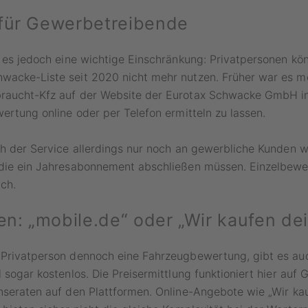
für Gewerbetreibende
t es jedoch eine wichtige Einschränkung: Privatpersonen kö
wacke-Liste seit 2020 nicht mehr nutzen. Früher war es m
raucht-Kfz auf der Website der Eurotax Schwacke GmbH in
wertung online oder per Telefon ermitteln zu lassen.
ch der Service allerdings nur noch an gewerbliche Kunden 
 die ein Jahresabonnement abschließen müssen. Einzelbewe
ch.
en: „mobile.de“ oder „Wir kaufen de
 Privatperson dennoch eine Fahrzeugbewertung, gibt es auc
l sogar kostenlos. Die Preisermittlung funktioniert hier auf
nseraten auf den Plattformen. Online-Angebote wie „Wir ka