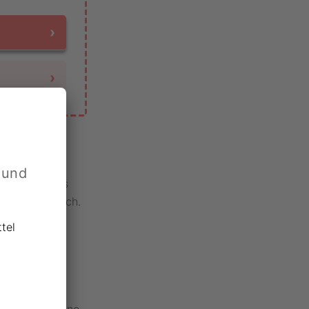
›
›
 und
em Wert ihres
 sehr hilfreich.
57 einen
tel