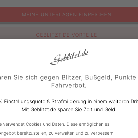
MEINE UNTERLAGEN EINREICHEN
GEBLITZT.DE VORTEILE
reis kann ich verlangen?
ren Sie sich gegen Blitzer, Bußgeld, Punkte
 stellen sich verkaufsfreudige Autofahrer die Frage nach d
Fahrverbot.
icht übers Ohr gehauen zu werden, ist ein grober Richtwert
 auch der Frankfurter Autohändler Hanns Schwacke, der 19
% Einstellungsquote & Strafmilderung in einem weiteren Drit
ür Gebrauchtwagen“ vorlegte.
Mit Geblitzt.de sparen Sie Zeit und Geld.
y zum Opel Kapitän
de verwendet Cookies und Daten. Diese ermöglichen es:
Angebot bereitzustellen, zu verwalten und zu verbessern