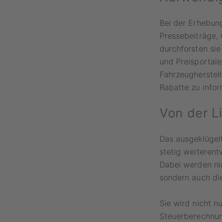
Bei der Erhebun
Pressebeiträge, 
durchforsten sie
und Preisportal
Fahrzeugherstell
Rabatte zu infor
Von der L
Das ausgeklügel
stetig weiteren
Dabei werden nic
sondern auch di
Sie wird nicht n
Steuerberechnun