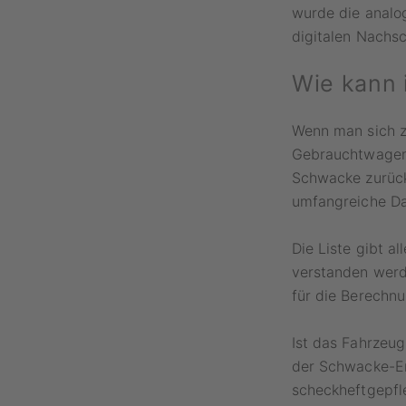
wurde die analog
digitalen Nachs
Wie kann 
Wenn man sich z
Gebrauchtwagens
Schwacke zurückg
umfangreiche D
Die Liste gibt al
verstanden werd
für die Berechnu
Ist das Fahrzeu
der Schwacke-Em
scheckheftgepfle