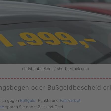
christianthiel.net / shutterstock.com
ngsbogen oder Bußgeldbescheid er
sich gegen
Bußgeld
, Punkte und
Fahrverbot
.
.de
sparen Sie dabei Zeit und Geld.