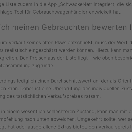
e Liste zudem in die App „SchwackeNet“ integriert, die si
chlage-Tool für Gebrauchtwagenhändler entwickelt hat.
ich meinen Gebrauchten bewerten 
um Verkauf seines alten Pkws entschließt, muss der Wert 
 realistisch eingeschätzt werden können. Hierzu kann man
reifen. Den Preisen aus der Liste liegt – wie oben beschri
atensammlung zugrunde.
lerdings lediglich einen Durchschnittswert an, der als Orien
en kann. Daher ist eine Überprüfung des individuellen Zus
ng des tatsächlichen Verkaufspreises ratsam.
g in einem wesentlich schlechteren Zustand, kann man mit 
pfehlung nach unten abweichen. Umgekehrt sollte, wer se
gt hat oder ausgefallene Extras bietet, den Verkaufspreis 