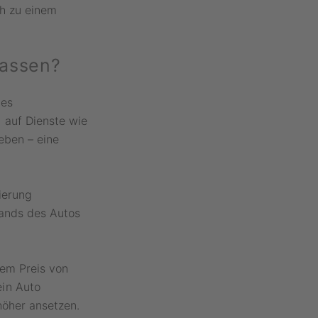
ch zu einem
lassen?
des
 auf Dienste wie
eben – eine
tierung
tands des Autos
dem Preis von
in Auto
höher ansetzen.