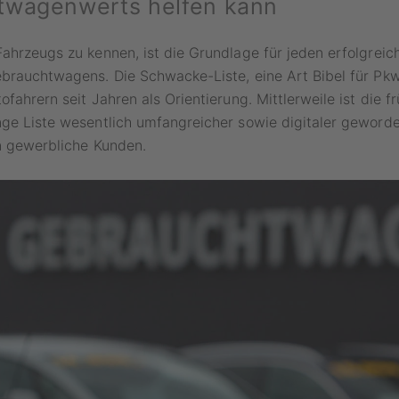
twagenwerts helfen kann
ahrzeugs zu kennen, ist die Grundlage für jeden erfolgreic
brauchtwagens. Die Schwacke-Liste, eine Art Bibel für Pk
fahrern seit Jahren als Orientierung. Mittlerweile ist die fr
ge Liste wesentlich umfangreicher sowie digitaler geworde
n gewerbliche Kunden.