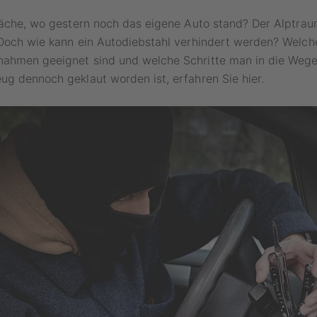
läche, wo gestern noch das eigene Auto stand? Der Alptrau
 Doch wie kann ein Autodiebstahl verhindert werden? Welch
ahmen geeignet sind und welche Schritte man in die Wege 
g dennoch geklaut worden ist, erfahren Sie hier.