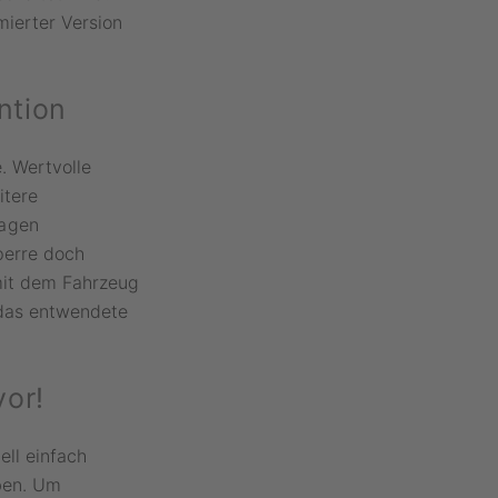
mierter Version
ntion
. Wertvolle
itere
lagen
perre doch
 mit dem Fahrzeug
m das entwendete
or!
ell einfach
ben. Um