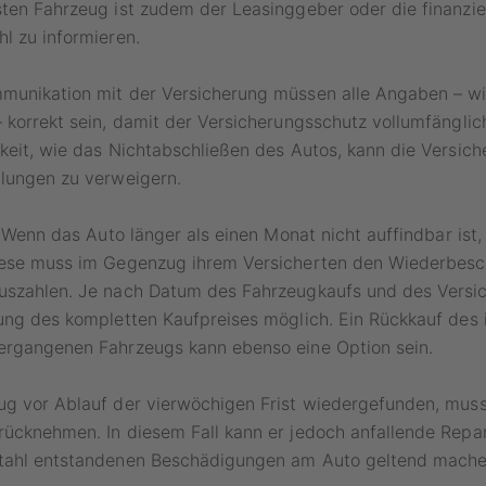
sten Fahrzeug ist zudem der Leasinggeber oder die finanzi
l zu informieren.
munikation mit der Versicherung müssen alle Angaben – wi
 korrekt sein, damit der Versicherungsschutz vollumfänglich
keit, wie das Nichtabschließen des Autos, kann die Versic
hlungen zu verweigern.
t: Wenn das Auto länger als einen Monat nicht auffindbar ist,
iese muss im Gegenzug ihrem Versicherten den Wiederbes
uszahlen. Je nach Datum des Fahrzeugkaufs und des Versich
ung des kompletten Kaufpreises möglich. Ein Rückkauf des 
ergangenen Fahrzeugs kann ebenso eine Option sein.
ug vor Ablauf der vierwöchigen Frist wiedergefunden, muss
ücknehmen. In diesem Fall kann er jedoch anfallende Repa
tahl entstandenen Beschädigungen am Auto geltend mache