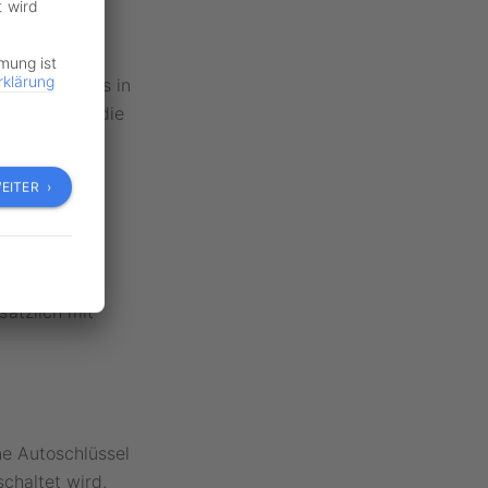
t wird
mmung ist
rklärung
Regel bereits in
r seit 1998 die
lautet § 38a
EITER ›
aschinen mit
land- oder
t einer
ätzlich mit
ne Autoschlüssel
chaltet wird.