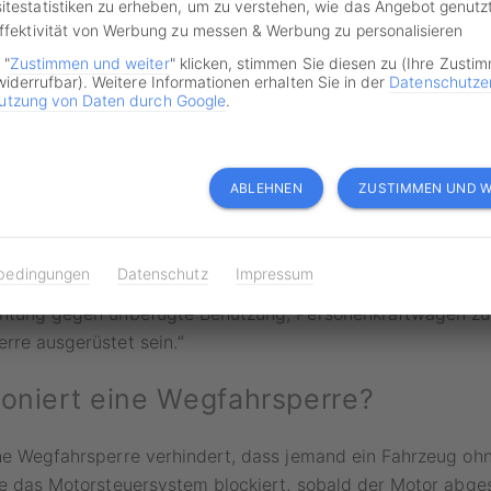
itestatistiken zu erheben, um zu verstehen, wie das Angebot genutz
erre inklusive
Effektivität von Werbung zu messen & Werbung zu personalisieren
 "
Zustimmen und weiter
" klicken, stimmen Sie diesen zu (Ihre Zusti
widerrufbar). Weitere Informationen erhalten Sie in der
Datenschutze
thode, um es Autodieben schwer zu machen, ist die in der 
utzung von Daten durch Google
.
egrierte Wegfahrsperre. In Deutschland haben Autoherstelle
 Fahrzeuge eine elektronische Wegfahrsperre einzubauen. So 
raßenverkehrs-Zulassungs-Ordnung (StVZO):
ABLEHNEN
ZUSTIMMEN UND W
agen sowie Lastkraftwagen, Zugmaschinen und Sattelzugm
n Gesamtgewicht von nicht mehr als 3,5 t – ausgenommen 
bedingungen
Datenschutz
Impressum
liche Zugmaschinen und Dreirad-Kraftfahrzeuge – müssen mi
chtung gegen unbefugte Benutzung, Personenkraftwagen zus
rre ausgerüstet sein.“
ioniert eine Wegfahrsperre?
che Wegfahrsperre verhindert, dass jemand ein Fahrzeug oh
ie das Motorsteuersystem blockiert, sobald der Motor abges