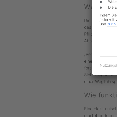
Webs
Wegfahrsp
Die 
Indem Sie
jederzeit 
Die gängigste Me
und
zur N
das Fahrzeug int
Pflicht, in ihre
Absatz 1 der St
„Personenkraftw
einem zulässige
Nutzungs
forstwirtschaft
Sicherungseinri
einer Wegfahrspe
Wie funkt
Eine elektronis
startet, indem s