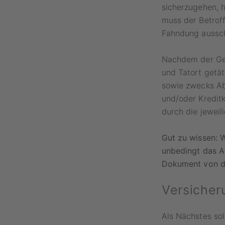
sicherzugehen, hi
muss der Betrof
Fahndung aussch
Nachdem der Ges
und Tatort getät
sowie zwecks Ab
und/oder Kredit
durch die jeweil
Gut zu wissen: W
unbedingt das A
Dokument von de
Versicher
Als Nächstes sol