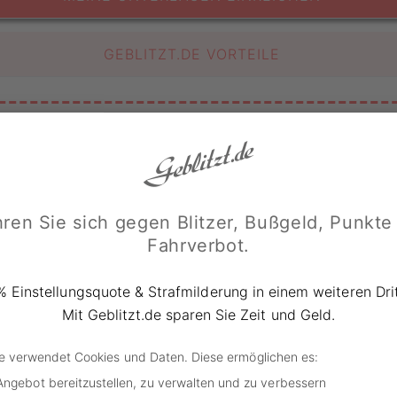
GEBLITZT.DE VORTEILE
tahl leicht gemacht
ann teuer sein. Zudem sind viele Menschen auf ihr Auto be
n. In manchen Fällen besteht auch ein nostalgischer Wert
ren Sie sich gegen Blitzer, Bußgeld, Punkte
n Fahrzeug vor Diebstahl zu schützen?
Fahrverbot.
t es ratsam, seinen Pkw nicht zu lange unbeaufsichtigt auß
% Einstellungsquote & Strafmilderung in einem weiteren Drit
te stehen zu lassen. Abgelegene Parkplätze ohne Aufsicht s
Mit Geblitzt.de sparen Sie Zeit und Geld.
ngfinger. Auch muss darauf geachtet werden, nur an gut 
ht zu parken. Natürlich sollten Wertsachen wie Bargeld, B
de verwendet Cookies und Daten. Diese ermöglichen es:
cht im Fahrzeug zurückgelassen werden.
Angebot bereitzustellen, zu verwalten und zu verbessern