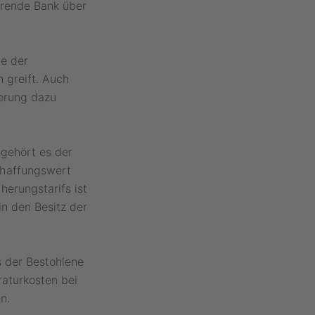
erende Bank über
e der
 greift. Auch
herung dazu
 gehört es der
chaffungswert
erungstarifs ist
in den Besitz der
 der Bestohlene
raturkosten bei
n.