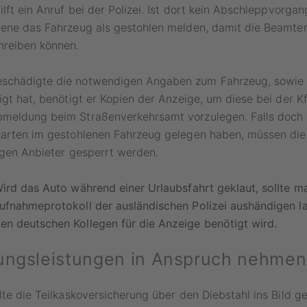
lft ein Anruf bei der Polizei. Ist dort kein Abschleppvorgang
fene das Fahrzeug als gestohlen melden, damit die Beamte
reiben können.
chädigte die notwendigen Angaben zum Fahrzeug, sowie 
igt hat, benötigt er Kopien der Anzeige, um diese bei der K
meldung beim Straßenverkehrsamt vorzulegen. Falls doch
karten im gestohlenen Fahrzeug gelegen haben, müssen die
igen Anbieter gesperrt werden.
ird das Auto während einer Urlaubsfahrt geklaut, sollte m
ufnahmeprotokoll der ausländischen Polizei aushändigen l
n deutschen Kollegen für die Anzeige benötigt wird.
ungsleistungen in Anspruch nehmen
lte die Teilkaskoversicherung über den Diebstahl ins Bild g