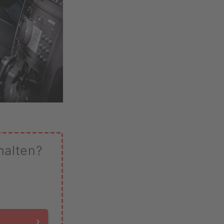
halten?
›