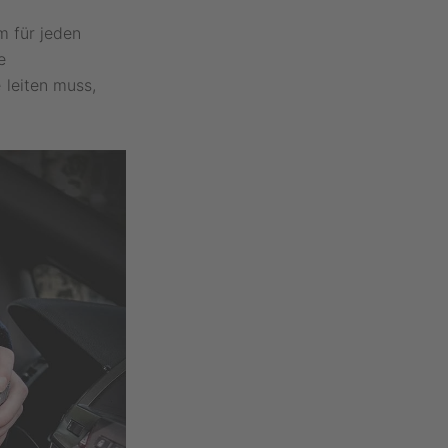
m für jeden
e
leiten muss,