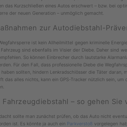
n das Kurzschließen eines Autos erschwert – bzw. bei opti
erre der neuen Generation – unmöglich gemacht.
aßnahmen zur Autodiebstahl-Präve
egfahrsperre ist kein Allheilmittel gegen kriminelle Energie
ahrzeug sind ebenfalls im Visier der Diebe. Daher sind we
pfehlen. So können Einbrecher durch lautstarke Alarman
den. Für den Fall, dass professionelle Diebe die Wegfahrs
t haben sollten, hindern Lenkradschlösser die Täter daran,
ft das alles nichts, kann ein GPS-Tracker nützlich sein, u
n.
Fahrzeugdiebstahl – so gehen Sie v
dacht sollte man zunächst prüfen, ob das Auto nicht eventu
rden ist. Es könnte ja auch ein
Parkverstoß
vorgelegen ha