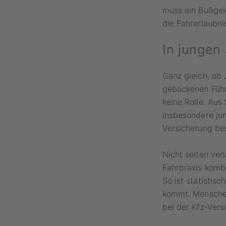
muss ein Bußgeld
die Fahrerlaubni
In jungen
Ganz gleich, ob 
gebackenen Führe
keine Rolle. Aus
insbesondere ju
Versicherung bes
Nicht selten ver
Fahrpraxis kombi
So ist statistis
kommt. Menschen
bei der Kfz-Vers