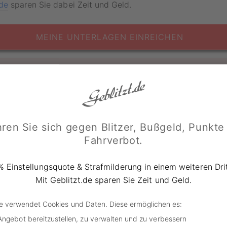
.de
sparen Sie dabei Zeit und Geld.
MEINE UNTERLAGEN EINREICHEN
GEBLITZT.DE VORTEILE
es Fahren für Fahranfänger
ren Sie sich gegen Blitzer, Bußgeld, Punkte
Fahrverbot.
 begleiteten Fahren, bei dem der Führerschein bereits mit
rde, muss die Begleitperson stets mit an Bord des Pkw sei
% Einstellungsquote & Strafmilderung in einem weiteren Drit
auert die Probezeit zwei Jahre, kann also schon im Alter v
Mit Geblitzt.de sparen Sie Zeit und Geld.
s zum Alter von 21 Jahren gilt man jedoch weiterhin als Fa
ne strikte Promillegrenze von 0,0 einhalten.
de verwendet Cookies und Daten. Diese ermöglichen es:
Angebot bereitzustellen, zu verwalten und zu verbessern
ntragung des begleiteten Fahrens muss die Begleitperson n