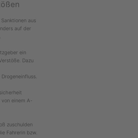
tößen
d Sanktionen aus
onders auf der
.
tzgeber ein
Verstöße. Dazu
 Drogeneinfluss.
icherheit
t von einem A-
toß zuschulden
ie Fahrerin bzw.