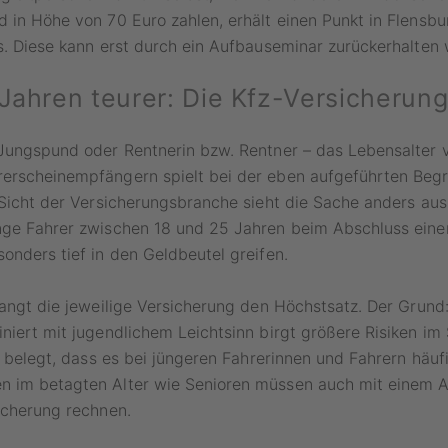
 in Höhe von 70 Euro zahlen, erhält einen Punkt in Flensbur
s. Diese kann erst durch ein Aufbauseminar zurückerhalten
 Jahren teurer: Die Kfz-Versicherun
Jungspund oder Rentnerin bzw. Rentner – das Lebensalter v
rscheinempfängern spielt bei der eben aufgeführten Begri
 Sicht der Versicherungsbranche sieht die Sache anders au
nge Fahrer zwischen 18 und 25 Jahren beim Abschluss einer
onders tief in den Geldbeutel greifen.
langt die jeweilige Versicherung den Höchstsatz. Der Grund
niert mit jugendlichem Leichtsinn birgt größere Risiken im
ch belegt, dass es bei jüngeren Fahrerinnen und Fahrern häuf
 im betagten Alter wie Senioren müssen auch mit einem A
icherung rechnen.