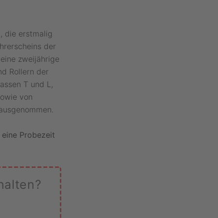
 die erstmalig
hrerscheins der
eine zweijährige
nd Rollern der
assen T und L,
sowie von
t ausgenommen.
 eine Probezeit
halten?