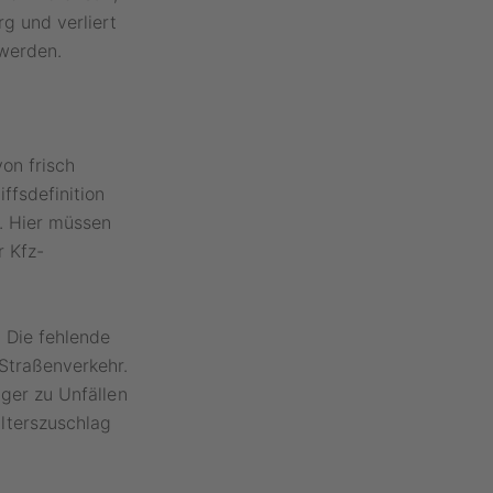
g und verliert
 werden.
g
on frisch
ffsdefinition
s. Hier müssen
 Kfz-
: Die fehlende
 Straßenverkehr.
iger zu Unfällen
lterszuschlag