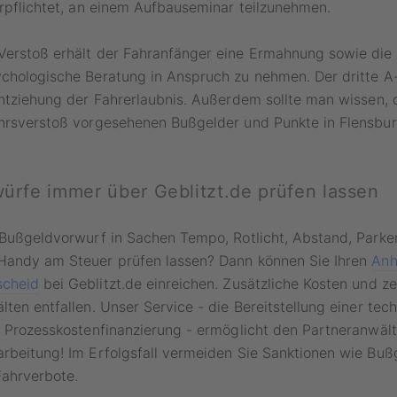
erpflichtet, an einem Aufbauseminar teilzunehmen.
Verstoß erhält der Fahranfänger eine Ermahnung sowie die
chologische Beratung in Anspruch zu nehmen. Der dritte A
Entziehung der Fahrerlaubnis. Außerdem sollte man wissen, 
ehrsverstoß vorgesehenen Bußgelder und Punkte in Flensbur
ürfe immer über Geblitzt.de prüfen lassen
 Bußgeldvorwurf in Sachen Tempo, Rotlicht, Abstand, Parken
Handy am Steuer prüfen lassen? Dann können Sie Ihren
Anh
scheid
bei Geblitzt.de einreichen. Zusätzliche Kosten und z
lten entfallen. Unser Service - die Bereitstellung einer tec
d Prozesskostenfinanzierung - ermöglicht den Partneranwält
rbeitung! Im Erfolgsfall vermeiden Sie Sanktionen wie Bußg
Fahrverbote.