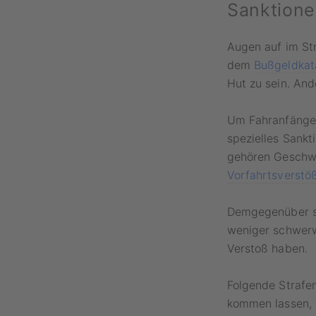
Sanktione
Augen auf im Str
dem
Bußgeldkat
Hut zu sein. And
Um Fahranfänger 
spezielles Sankt
gehören Geschwi
Vorfahrtsverstö
Demgegenüber si
weniger schwerw
Verstoß haben.
Folgende Strafe
kommen lassen, v