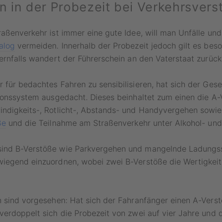
n in der Probezeit bei Verkehrsvers
aßenverkehr ist immer eine gute Idee, will man Unfälle un
alog
vermeiden. Innerhalb der Probezeit jedoch gilt es bes
ernfalls wandert der Führerschein an den Vaterstaat zurück
für bedachtes Fahren zu sensibilisieren, hat sich der Gese
ionssystem ausgedacht. Dieses beinhaltet zum einen die A-
ndigkeits-, Rotlicht-, Abstands- und Handyvergehen sowie
ße
und die Teilnahme am Straßenverkehr unter Alkohol- und
nd B-Verstöße wie Parkvergehen und mangelnde Ladungss
iegend einzuordnen, wobei zwei B-Verstöße die Wertigkei
n sind vorgesehen: Hat sich der Fahranfänger einen A-Vers
erdoppelt sich die Probezeit von zwei auf vier Jahre und d