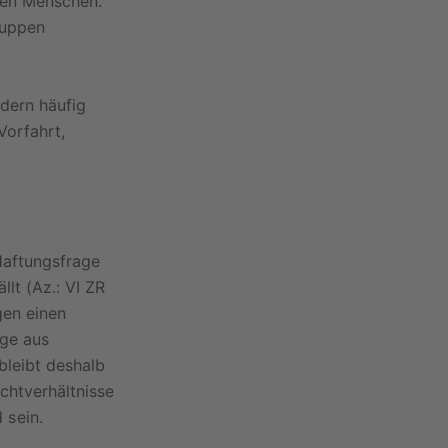
eren Menschen.
ruppen
ndern häufig
Vorfahrt,
Haftungsfrage
llt (Az.: VI ZR
gen einen
uge aus
bleibt deshalb
ichtverhältnisse
 sein.