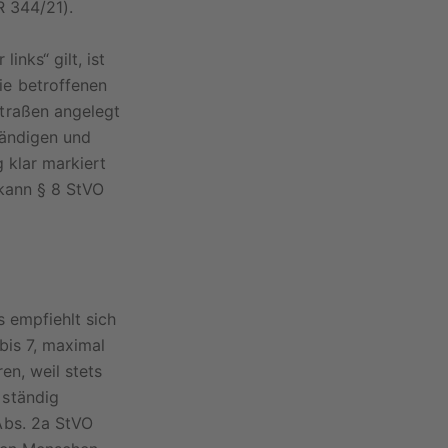
R 344/21).
nks“ gilt, ist
ie betroffenen
traßen angelegt
tändigen und
 klar markiert
 kann § 8 StVO
s empfiehlt sich
bis 7, maximal
en, weil stets
 ständig
Abs. 2a StVO