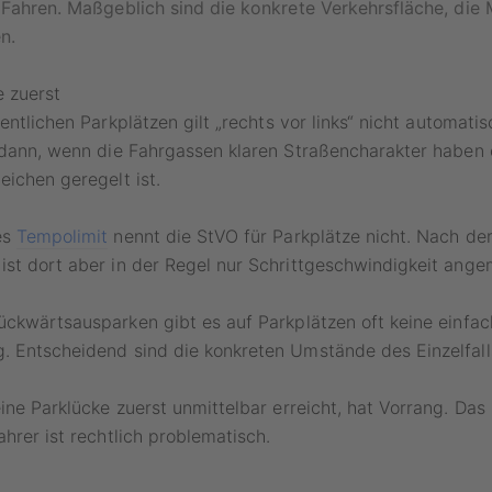
 Fahren. Maßgeblich sind die konkrete Verkehrsfläche, die
n.
e zuerst
entlichen Parkplätzen gilt „rechts vor links“ nicht automatis
 dann, wenn die Fahrgassen klaren Straßencharakter haben 
eichen geregelt ist.
es
Tempolimit
nennt die StVO für Parkplätze nicht. Nach de
st dort aber in der Regel nur Schrittgeschwindigkeit ange
ckwärtsausparken gibt es auf Parkplätzen oft keine einfac
. Entscheidend sind die konkreten Umstände des Einzelfall
ne Parklücke zuerst unmittelbar erreicht, hat Vorrang. Das 
ahrer ist rechtlich problematisch.