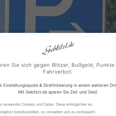
ren Sie sich gegen Blitzer, Bußgeld, Punkte
Fahrverbot.
Detailfoto/ shutterstock.com
% Einstellungsquote & Strafmilderung in einem weiteren Drit
uch wenn es sich wie bei Supermarktparkplätzen in der R
Mit Geblitzt.de sparen Sie Zeit und Geld.
e handelt, gilt die StVO fast immer. Denn sobald der Parkpl
gänglich ist, wird er rechtlich als öffentlicher Verkehrsrau
de verwendet Cookies und Daten. Diese ermöglichen es:
Angebot bereitzustellen, zu verwalten und zu verbessern