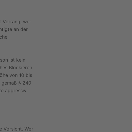
t Vorrang, wer
htigte an der
iche
son ist kein
ches Blockieren
öhe von 10 bis
ng gemäß § 240
ke aggressiv
.
te Vorsicht. Wer