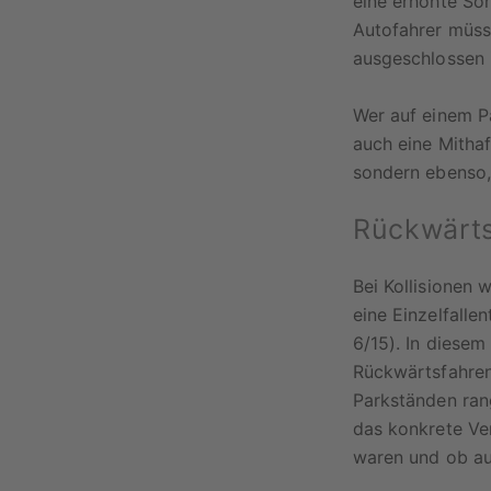
eine erhöhte Sor
Autofahrer müss
ausgeschlossen i
Wer auf einem Pa
auch eine Mithaf
sondern ebenso,
Rückwärt
Bei Kollisionen
eine Einzelfalle
6/15). In diesem
Rückwärtsfahren
Parkständen rang
das konkrete Ver
waren und ob au