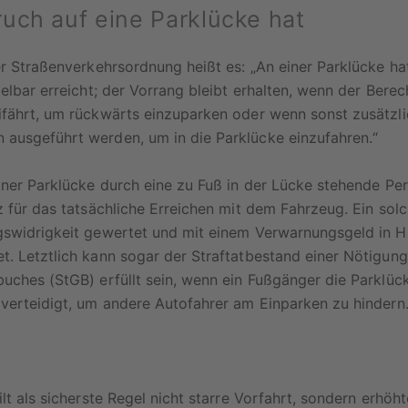
uch auf eine Parklücke hat
er Straßenverkehrsordnung heißt es: „An einer Parklücke ha
telbar erreicht; der Vorrang bleibt erhalten, wenn der Berec
ifährt, um rückwärts einzuparken oder wenn sonst zusätzl
ausgeführt werden, um in die Parklücke einzufahren.“
iner Parklücke durch eine zu Fuß in der Lücke stehende Per
z für das tatsächliche Erreichen mit dem Fahrzeug. Ein sol
gswidrigkeit gewertet und mit einem Verwarnungsgeld in H
t. Letztlich kann sogar der Straftatbestand einer Nötigu
uches (StGB) erfüllt sein, wenn ein Fußgänger die Parklüc
verteidigt, um andere Autofahrer am Einparken zu hindern
ilt als sicherste Regel nicht starre Vorfahrt, sondern erhöh