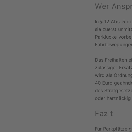
Wer Anspr
In § 12 Abs. 5 d
sie zuerst unmit
Parklücke vorbe
Fahrbewegungen 
Das Freihalten e
zulässiger Ersat
wird als Ordnun
40 Euro geahnde
des Strafgesetzb
oder hartnäckig 
Fazit
Für Parkplätze g