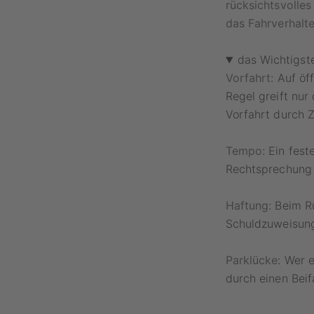
rücksichtsvolles
das Fahrverhalte
das Wichtigst
Vorfahrt:
Auf öff
Regel greift nur
Vorfahrt durch Z
Tempo:
Ein fest
Rechtsprechung i
Haftung:
Beim Rü
Schuldzuweisung
Parklücke:
Wer ei
durch einen Beif