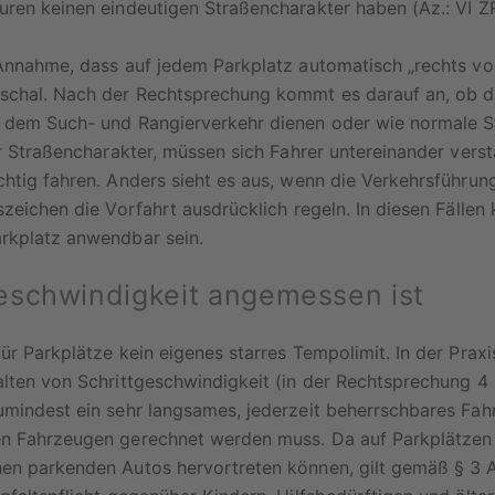
uren keinen eindeutigen Straßencharakter haben (Az.: VI Z
Annahme, dass auf jedem Parkplatz automatisch „rechts vor li
chal. Nach der Rechtsprechung kommt es darauf an, ob d
 dem Such- und Rangierverkehr dienen oder wie normale S
er Straßencharakter, müssen sich Fahrer untereinander vers
htig fahren. Anders sieht es aus, wenn die Verkehrsführung
szeichen die Vorfahrt ausdrücklich regeln. In diesen Fällen
rkplatz anwendbar sein.
schwindigkeit angemessen ist
ür Parkplätze kein eigenes starres Tempolimit. In der Praxi
lten von Schrittgeschwindigkeit (in der Rechtsprechung 4 
mindest ein sehr langsames, jederzeit beherrschbares Fahr
n Fahrzeugen gerechnet werden muss. Da auf Parkplätzen
en parkenden Autos hervortreten können, gilt gemäß § 3 