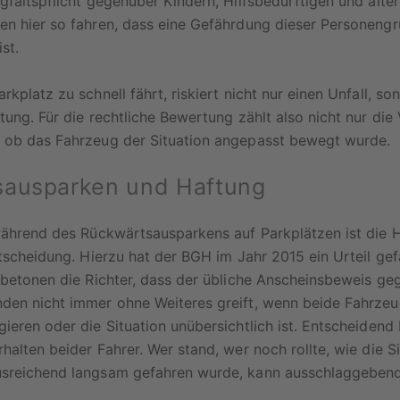
gfaltspflicht gegenüber Kindern, Hilfsbedürftigen und ält
en hier so fahren, dass eine Gefährdung dieser Personeng
st.
rkplatz zu schnell fährt, riskiert nicht nur einen Unfall, so
tung. Für die rechtliche Bewertung zählt also nicht nur die 
 ob das Fahrzeug der Situation angepasst bewegt wurde.
sausparken und Haftung
 während des Rückwärtsausparkens auf Parkplätzen ist die 
ntscheidung. Hierzu hat der BGH im Jahr 2015 ein Urteil gefä
 betonen die Richter, dass der übliche Anscheinsbeweis ge
den nicht immer ohne Weiteres greift, wenn beide Fahrze
ieren oder die Situation unübersichtlich ist. Entscheidend 
halten beider Fahrer. Wer stand, wer noch rollte, wie die S
sreichend langsam gefahren wurde, kann ausschlaggebend