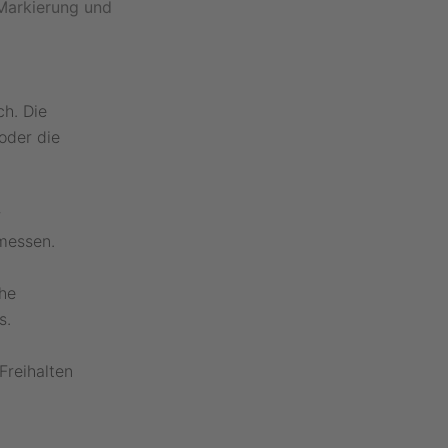
 Markierung und
ch. Die
oder die
r
messen.
he
s.
Freihalten