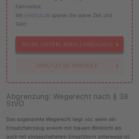
Fahrverbot.
Mit
Geblitzt.de
sparen Sie dabei Zeit und
Geld.
›
MEINE UNTERLAGEN EINREICHEN
›
GEBLITZT.DE VORTEILE
Abgrenzung: Wegerecht nach § 38
StVO
Das sogenannte Wegerecht liegt vor, wenn ein
Einsatzfahrzeug sowohl mit blauem Blinklicht als
auch mit eingeschaltetem Einsatzhorn unterwegs ist.