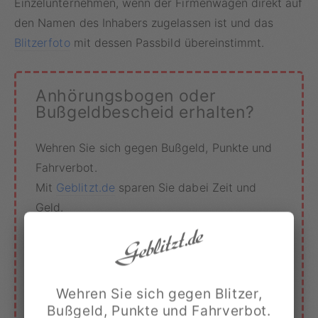
Einzelunternehmen, wenn der Firmenwagen direkt auf
den Namen des Inhabers zugelassen ist und das
Blitzerfoto
mit dessen Passbild übereinstimmt.
Anhörungsbogen oder
Bußgeldbescheid erhalten?
Wehren Sie sich gegen Bußgeld, Punkte und
Fahrverbot.
Mit
Geblitzt.de
sparen Sie dabei Zeit und
Geld.
›
MEINE UNTERLAGEN EINREICHEN
Wehren Sie sich gegen Blitzer,
›
GEBLITZT.DE VORTEILE
Bußgeld, Punkte und Fahrverbot.