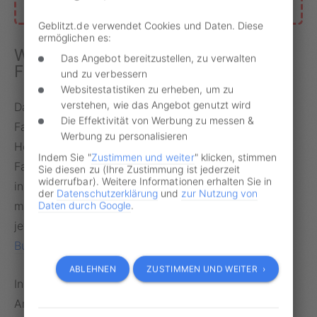
Geblitzt.de verwendet Cookies und Daten. Diese
ermöglichen es:
Wer muss das Bußgeld beim
Das Angebot bereitzustellen, zu verwalten
Firmenwagen zahlen?
und zu verbessern
Websitestatistiken zu erheben, um zu
verstehen, wie das Angebot genutzt wird
Das Bußgeld, mögliche Punkte in Flensburg und ein
Die Effektivität von Werbung zu messen &
Fahrverbot treffen grundsätzlich den Fahrer. Für die
Werbung zu personalisieren
Höhe der Sanktion gelten dieselben Regeln wie bei
Indem Sie "
Zustimmen und weiter
" klicken, stimmen
Fahrten mit einem privaten Pkw. Maßgeblich sind
Sie diesen zu (Ihre Zustimmung ist jederzeit
widerrufbar). Weitere Informationen erhalten Sie in
insbesondere Art und Ort des Verstoßes sowie
der
Datenschutzerklärung
und
zur Nutzung von
mögliche Voreintragungen. Die Regelsätze für das
Daten durch Google
.
jeweilige Verkehrsvergehen ergeben sich aus der
Bußgeldkatalog
-Verordnung (BKatV).
ABLEHNEN
ZUSTIMMEN UND WEITER ›
In großen Speditionen kann es üblich sein, dass der
Arbeitgeber die Bußgeldkosten für den Angestellten