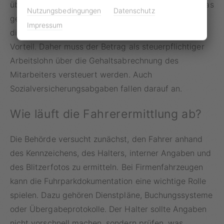
übernimmt. Bezahlt die Firma jedoch ein Bußgeld, das
Nutzungsbedingungen
Datenschutz
gegen den Fahrer persönlich verhängt wurde, gilt
Impressum
dies laut Bundesfinanzhof (BFH) als geldwerter
Vorteil. Daher muss der Betrag als steuerpflichtiger
Arbeitslohn über die Gehaltsabrechnung des
Mitarbeiters versteuert werden. Auch
Sozialversicherungsabgaben fallen darauf an.
Wie läuft die Fahrerermittlung ab?
Die Behörde versucht zunächst, den Fahrer anhand
des Kennzeichens, des Halters, interner Angaben und
des Blitzerfotos zu ermitteln. Bei Firmenfahrzeugen
kann die Fuhrparkdokumentation eine wichtige Rolle
spielen. Dazu gehören Dienstpläne, Buchungssysteme
oder Übergabeprotokolle. Der Halter sollte Angaben
nicht vorschnell machen, sondern prüfen, was