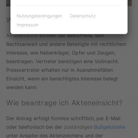
Nutzungsbedingungen
Datenschutz
Wen es betrifft
Impressum
Akteneinsicht
können der Betroffene, sein
Rechtsanwalt und andere Beteiligte mit rechtlichem
Interesse, wie Nebenkläger, Opfer und Zeugen,
beantragen. Vertreter benötigen eine Vollmacht.
Pressvertreter erhalten nur in Ausnahmefällen
Einsicht, wenn ein berechtigtes Interesse belegt
werden kann.
Wie beantrage ich Akteneinsicht?
Der Antrag erfolgt formlos schriftlich, per E-Mail
oder telefonisch bei der
zuständigen
Bußgeldstelle
unter Angabe des Aktenzeichens und der