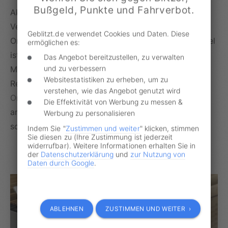
Bußgeld, Punkte und Fahrverbot.
Akteneinsicht bedeutet, dass Betroffene und ihre
Verteidigung die behördliche Ermittlungsakte zum
Geblitzt.de verwendet Cookies und Daten. Diese
Ordnungswidrigkeitenverfahren einsehen dürfen. Ziel
ermöglichen es:
ist eine faire Verteidigung und die Möglichkeit,
Das Angebot bereitzustellen, zu verwalten
Messfehler oder formale Mängel zu erkennen.
und zu verbessern
Websitestatistiken zu erheben, um zu
Rechtsgrundlage ist
§ 49 des Gesetzes über
verstehen, wie das Angebot genutzt wird
Ordnungswidrigkeiten (OWiG)
, der die Einsicht in
Die Effektivität von Werbung zu messen &
amtliche Akten regelt und Ausnahmen für
Werbung zu personalisieren
schutzwürdige Interessen Dritter vorsieht.
Indem Sie "
Zustimmen und weiter
" klicken, stimmen
Sie diesen zu (Ihre Zustimmung ist jederzeit
widerrufbar). Weitere Informationen erhalten Sie in
der
Datenschutzerklärung
und
zur Nutzung von
Daten durch Google
.
ABLEHNEN
ZUSTIMMEN UND WEITER ›