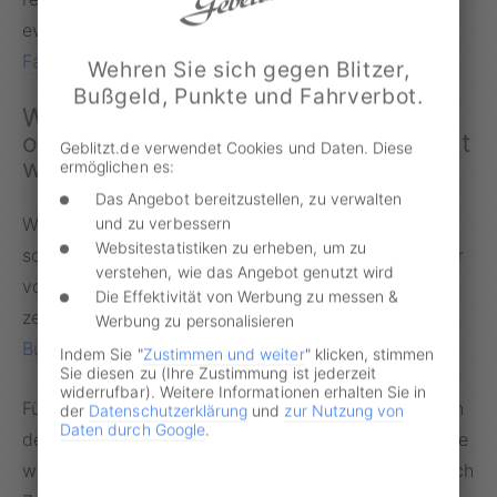
eventuelle
Punkte in Flensburg
und ein mögliches
Fahrverbot
zu akzeptieren.
Wehren Sie sich gegen Blitzer,
Bußgeld, Punkte und Fahrverbot.
Wiedereinsetzung: Wenn die Frist
ohne eigenes Verschulden verpasst
Geblitzt.de verwendet Cookies und Daten. Diese
wurde
ermöglichen es:
Das Angebot bereitzustellen, zu verwalten
War die
Fristversäumnis
unverschuldet, kommt eine
und zu verbessern
Websitestatistiken zu erheben, um zu
sogenannte Wiedereinsetzung in Betracht. Den dafür
verstehen, wie das Angebot genutzt wird
vorgesehenen Antrag muss man schriftlich und
Die Effektivität von Werbung zu messen &
zeitgleich mit dem verpassten Einspruch an die
Werbung zu personalisieren
Bußgeldstelle
senden.
Indem Sie "
Zustimmen und weiter
" klicken, stimmen
Sie diesen zu (Ihre Zustimmung ist jederzeit
widerrufbar). Weitere Informationen erhalten Sie in
Für eine Zurückversetzung des
Bußgeldverfahrens
in
der
Datenschutzerklärung
und
zur Nutzung von
Daten durch Google
.
den vorherigen Stand bedarf es jedoch guter Gründe
wie ein Klinikaufenthalt oder eine Auslandsreise. Auch