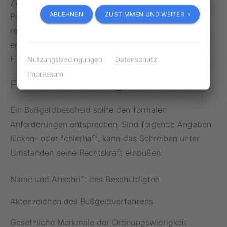
Zustellungsverzögerungen seitens des
ABLEHNEN
ZUSTIMMEN UND WEITER ›
Postdienstleisters können die
Wiedereinsetzung
rechtfertigen. Im Idealfall werden dem Antrag
entsprechende Belege wie Flugtickets,
Hotelrechnungen oder ärztliche Atteste beigefügt.
Nutzungsbedingungen
Datenschutz
Impressum
Formfehler im Bußgeldbescheid
Ein
Bußgeldbescheid
sollte den formalen
Anforderungen entsprechen. Sind folgende Angaben
lücken- oder fehlerhaft, kann das Schreiben unter
Umständen seine Rechtskraft einbüßen:
Name und Anschrift des Beschuldigten
Aktenzeichen des Bußgeldverfahrens
Gesetzliche Merkmale der Ordnungswidrigkeit