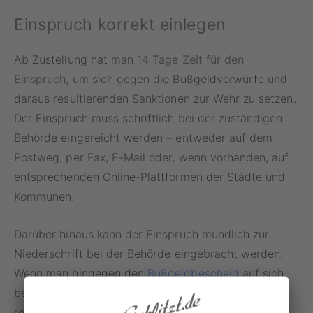
Einspruch korrekt einlegen
Ab Zustellung hat man
14 Tage Zeit für den
Einspruch
, um sich gegen die Bußgeldvorwürfe und
daraus resultierenden Sanktionen zur Wehr zu setzen.
Der Einspruch muss schriftlich bei der zuständigen
Behörde eingereicht werden – entweder auf dem
Postweg, per Fax, E-Mail oder, wenn vorhanden, auf
entsprechenden Online-Plattformen der Städte und
Kommunen.
Darüber hinaus kann der Einspruch mündlich zur
Niederschrift bei der Behörde eingebracht werden.
Wenn man hingegen den
Bußgeldbescheid
auf sich
beruhen lässt, wird dieser nach Fristablauf
rechtskräftig. In diesem Fall sind das
Bußgeld
,