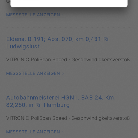
Geschwindigkeitsverstoß
MESSSTELLE ANZEIGEN
Eldena, B 191; Abs. 070; km 0,431 Ri.
Ludwigslust
VITRONIC PoliScan Speed · Geschwindigkeitsverstoß
MESSSTELLE ANZEIGEN
Autobahnmeisterei HGN1, BAB 24, Km.
82,250, in Ri. Hamburg
VITRONIC PoliScan Speed · Geschwindigkeitsverstoß
MESSSTELLE ANZEIGEN