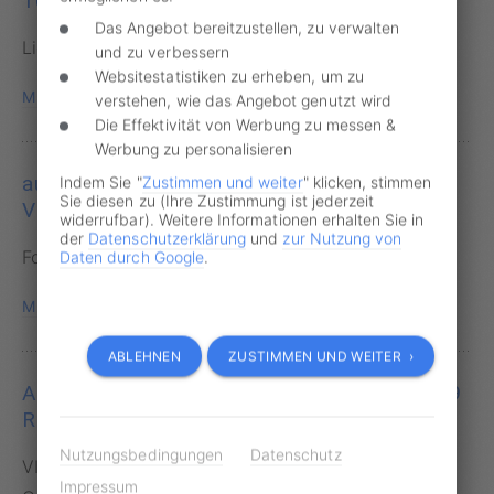
101,6
Das Angebot bereitzustellen, zu verwalten
Lichtmessverfahren · Geschwindigkeitsverstoß
und zu verbessern
Websitestatistiken zu erheben, um zu
MESSSTELLE ANZEIGEN
verstehen, wie das Angebot genutzt wird
Die Effektivität von Werbung zu messen &
Werbung zu personalisieren
auf der BAB 24, aus Ri. Berlin, km 110,450,
Indem Sie "
Zustimmen und weiter
" klicken, stimmen
Sie diesen zu (Ihre Zustimmung ist jederzeit
Verschwenk, Baustelleneinfahrt
widerrufbar). Weitere Informationen erhalten Sie in
der
Datenschutzerklärung
und
zur Nutzung von
Foto · Geschwindigkeitsverstoß
Daten durch Google
.
MESSSTELLE ANZEIGEN
ABLEHNEN
ZUSTIMMEN UND WEITER ›
Abzw. Sonnenberg, B 5; Abs. 100; km. 0,269
Ri. Ludwigslust
Nutzungsbedingungen
Datenschutz
VITRONIC PoliScan FM1 (PSFM1) ·
Impressum