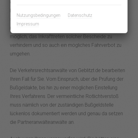
guter Rat muss nicht teuer sein, Wir können Ihnen
helfen. Auch bei einem Rotlichtverstoß kommt es nicht
Nutzungsbedingungen
Datenschutz
selten vor, dass Bußgeldbescheide inhaltlich
Impressum
mangelhaft oder gar falsch sind. Deshalb ist es
möglich, das Inkrafttreten solcher Bescheide zu
verhindern und so auch ein mögliches Fahrverbot zu
umgehen.
Die Verkehrsrechtsanwälte von Geblitzt.de bearbeiten
Ihren Fall für Sie. Vom Einspruch, über die Prüfung der
Bußgeldakte, bis hin zu einer möglichen Einstellung
Ihres Verfahrens. Der vermeintliche Rotlichtverstoß
muss nämlich von der zuständigen Bußgeldstelle
lückenlos dokumentiert werden und genau da setzen
die Partneranwälteanwälte an.