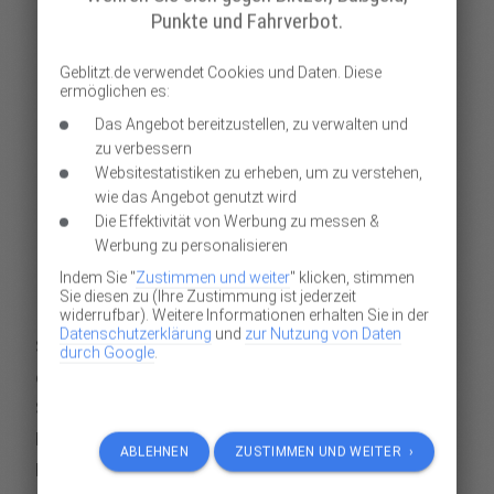
Punkte und Fahrverbot.
Geblitzt.de verwendet Cookies und Daten. Diese
ermöglichen es:
Das Angebot bereitzustellen, zu verwalten und
zu verbessern
Websitestatistiken zu erheben, um zu verstehen,
Welche Strafen Ihnen bei einem
wie das Angebot genutzt wird
Rotlichtverstoß drohen, wie Sie Punkte
Die Effektivität von Werbung zu messen &
und ein mögliches Fahrverbot verhindern
Werbung zu personalisieren
können, erfahren Sie hier.
Indem Sie "
Zustimmen und weiter
" klicken, stimmen
Sie diesen zu (Ihre Zustimmung ist jederzeit
widerrufbar). Weitere Informationen erhalten Sie in der
Datenschutzerklärung
und
zur Nutzung von Daten
Sie waren nur einen Moment unaufmerksam, oder
durch Google
.
dachten Sie schaffen es noch bei Gelb und dann sind
Sie bei rot über die Ampel gefahren? Kein Problem,
hätte da nicht ein Blitzer gestanden. Jetzt drohen Ihnen
ABLEHNEN
ZUSTIMMEN UND WEITER ›
Punkte in Flensburg und ein saftiges Bußgeld. Aber