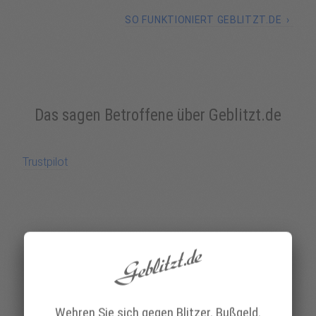
SO FUNKTIONIERT GEBLITZT.DE
Das sagen Betroffene über Geblitzt.de
Trustpilot
Wehren Sie sich gegen Blitzer, Bußgeld,