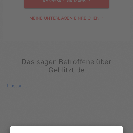
ERFAHREN SIE MEHR ›
MEINE UNTERLAGEN EINREICHEN ›
Das sagen Betroffene über
Geblitzt.de
Trustpilot