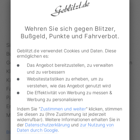
Informationen zur Messstelle
Wehren Sie sich gegen Blitzer,
Bußgeld, Punkte und Fahrverbot.
Sie haben einen Anhörungsbogen oder
Geblitzt.de verwendet Cookies und Daten. Diese
Bußgeldbescheid zu einer vermeintlichen
ermöglichen es:
Geschwindigkeitsübertretung an der Messstelle
Klein
Das Angebot bereitzustellen, zu verwalten
Klessow, Klessower Dorfstraße, ggü. 7 A, in FR
und zu verbessern
Websitestatistiken zu erheben, um zu
Kittlitz
erhalten? Nehmen Sie Bußgeld, Punkte und
verstehen, wie das Angebot genutzt wird
Fahrverbot nicht einfach so hin! Die spezialisierte
Die Effektivität von Werbung zu messen &
Partneranwälte von Geblitzt.de haben bereits
Werbung zu personalisieren
Erfahrung mit Bußgeldverfahren von dieser
Indem Sie "
Zustimmen und weiter
" klicken, stimmen
Sie diesen zu (Ihre Zustimmung ist jederzeit
Messstelle.
widerrufbar). Weitere Informationen erhalten Sie in
der
Datenschutzerklärung
und
zur Nutzung von
Daten durch Google
.
BEI GEBLITZT.DE ANMELDEN