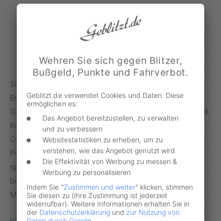
Informationen zur Messstelle
Wehren Sie sich gegen Blitzer,
Bußgeld, Punkte und Fahrverbot.
Sie haben einen Anhörungsbogen oder
Geblitzt.de verwendet Cookies und Daten. Diese
Bußgeldbescheid zu einer vermeintlichen
ermöglichen es:
Geschwindigkeitsübertretung an der Messstelle
A 29,
Das Angebot bereitzustellen, zu verwalten
Km 44,145, RF Wilhelmshaven, Raststede, AK
und zu verbessern
Oldenburg-Nord
erhalten? Nehmen Sie Bußgeld,
Websitestatistiken zu erheben, um zu
verstehen, wie das Angebot genutzt wird
Punkte und Fahrverbot nicht einfach so hin! Die
Die Effektivität von Werbung zu messen &
spezialisierte Partneranwälte von Geblitzt.de haben
Werbung zu personalisieren
bereits Erfahrung mit Bußgeldverfahren von dieser
Indem Sie "
Zustimmen und weiter
" klicken, stimmen
Messstelle.
Sie diesen zu (Ihre Zustimmung ist jederzeit
widerrufbar). Weitere Informationen erhalten Sie in
der
Datenschutzerklärung
und
zur Nutzung von
Daten durch Google
.