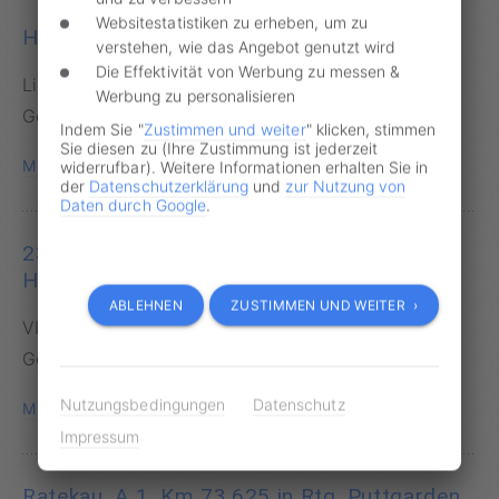
Websitestatistiken zu erheben, um zu
Haffkrug, Waldweg in Höhe Feuerwehr
verstehen, wie das Angebot genutzt wird
Die Effektivität von Werbung zu messen &
Lichtschrankenmessung und Foto ·
Werbung zu personalisieren
Geschwindigkeitsverstoß
Indem Sie "
Zustimmen und weiter
" klicken, stimmen
Sie diesen zu (Ihre Zustimmung ist jederzeit
MESSSTELLE ANZEIGEN
widerrufbar). Weitere Informationen erhalten Sie in
der
Datenschutzerklärung
und
zur Nutzung von
Daten durch Google
.
23623 Gnissau, B 432, i.H. Gnissauer
Heckkaten, in Richtung Segeberg
ABLEHNEN
ZUSTIMMEN UND WEITER ›
VITRONIC PoliScan FM1 (PSFM1) ·
Geschwindigkeitsverstoß
Nutzungsbedingungen
Datenschutz
MESSSTELLE ANZEIGEN
Impressum
Ratekau, A 1, Km 73,625 in Rtg. Puttgarden